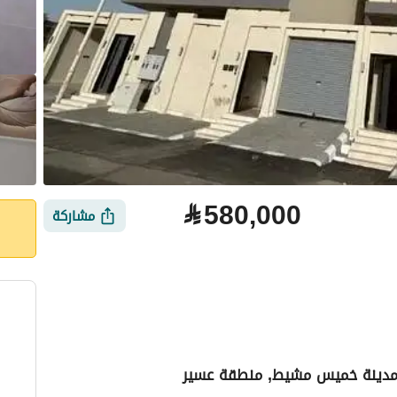
⃁
580,000
مشاركة
, مدينة خميس مشيط, منطقة عسير
لتمويل
الموقع والأماكن القريبة