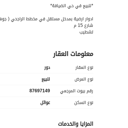
*للبيع في حي الضيافة*
ادوار ارضية بمدخل مستقل في مخطط الراجحي ( جوهر
شارع 15 م
تشطيب
سعر الدور الارضي ب *600* الف
معلومات العقار
و حوش يوجد فيه موقف سيارة خاص
نوع العقار
دور
سعر الدور الاول و الثاني ب *580* الف
نوع العرض
للبيع
رقم بيوت المرجعي
87697149
غرفة غسيل و 4 حمامات
نوع السكن
عوائل
و يوجد مصاعد اتوماتيك كامل بضمان و صيانة دورية
المزايا والخدمات