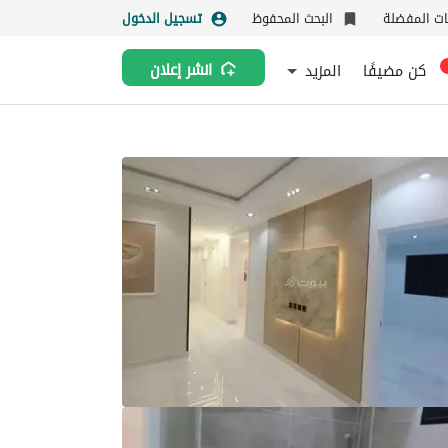
نات المفضلة
البحث المحفوظ
تسجيل الدخول
كن مضيفًا
المزيد
انشر إعلان