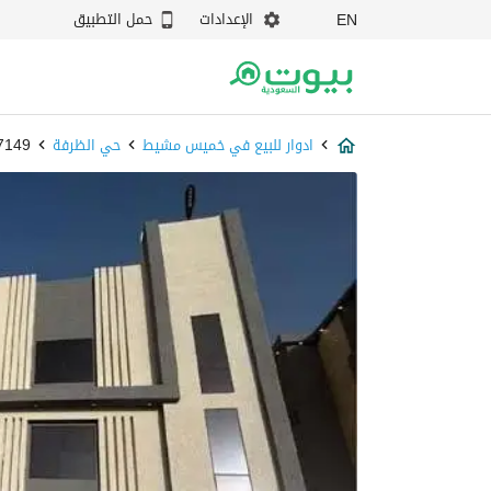
الإعدادات
حمل التطبيق
EN
ادوار للبيع في خميس مشيط
حي الظرفة
7697149