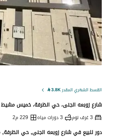
القسط الشهري المقدر
3.8K
⃁
شارع زوبعه الجنى، حي الظرفة، خميس مشيط
3 غرف نوم
3 دورات مياه
229 م2
دور للبيع في شارع زوبعه الجنى, حي الظرفة
التفاصيل
معلومات ترخيص الإعلان
حاسبة ا