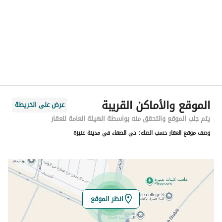
المنطقة
منطقة القصيم
المدينة
عنيزة
الحي
الصفا
اسم الشارع
لايوجد
الرمز البريدي
00000
الموقع والأماكن القريبة
عرض على الخريطة
رقم المبنى
0000
يتم جلب الموقع والتحقق منه بواسطة الهيئة العامة للعقار
وصف موقع العقار حسب الصك:
حي الصفاء في مدينة عنيزة
الرقم الاضافي
0000
خط العرض
26.12716493729044
خط الطول
44.062694690740166
انظر الموقع
تفاصيل العقار