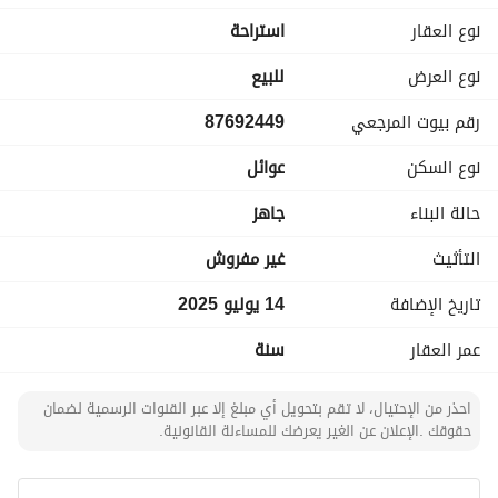
البناء مطابق لاشتراطات الكود السعودي
نوع العقار
استراحة
تحت إشراف هندسي
تأمين ملاذ
نوع العرض
للبيع
رقم بيوت المرجعي
87692449
نوع السكن
عوائل
حالة البناء
جاهز
التأثيث
غير مفروش
تاريخ الإضافة
14 يوليو 2025
عمر العقار
سنة
احذر من الإحتيال، لا تقم بتحويل أي مبلغ إلا عبر القنوات الرسمية لضمان
حقوقك .الإعلان عن الغير يعرضك للمساءلة القانونية.