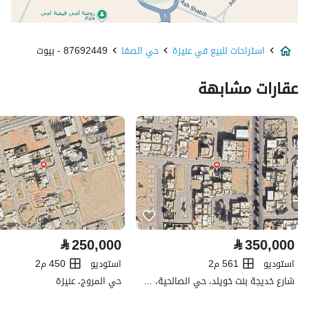
نوع الإعلان
للبيع
استراحات للبيع في عنيزة
حي الصفا
87692449 - بيوت
استخدام العقار
-
عقارات مشابهة
نوع العقار
استراحات
السعر
287000
المساحة
462.5
عدد الغرف
1
خدمات العقار
⃁
250,000
⃁
350,000
كهرباء
نعم
استوديو
561 م2
استوديو
450 م2
شارع خديجة بنت خويلد، حي الصالحية، عنيزة
حي المروج، عنيزة
تفاصيل اضافية