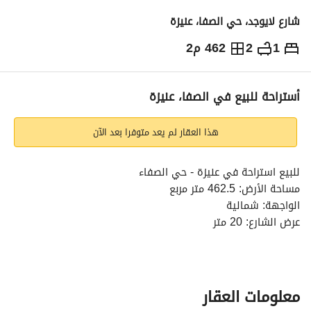
شارع لايوجد، حي الصفا، عنيزة
1
2
462 م2
287,000
⃁
التفاصيل
معلومات ترخيص الإعلان
حاسبة التمويل
أستراحة للبيع في الصفا، عنيزة
هذا العقار لم يعد متوفرا بعد الآن
للبيع استراحة في عنيزة - حي الصفاء
مساحة الأرض: 462.5 متر مربع
الواجهة: شمالية
عرض الشارع: 20 متر
تفاصيل العقار:
مجلس رجال مع خدماته
مطبخ
صالة
معلومات العقار
غرفة نوم