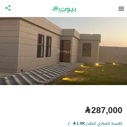
⃁
287,000
القسط الشهري المقدر
1.9K
⃁