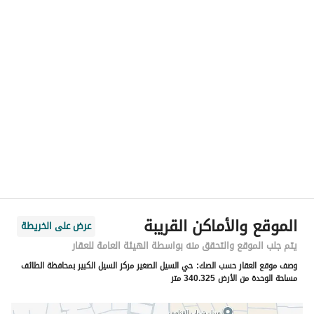
رقم المسؤول
-
الموقع
المنطقة
منطقة مكة المكرمة
المدينة
الطائف
الحي
القهيب
اسم الشارع
خالد ابن زيد
الرمز البريدي
26319
الموقع والأماكن القريبة
عرض على الخريطة
رقم المبنى
7399
يتم جلب الموقع والتحقق منه بواسطة الهيئة العامة للعقار
وصف موقع العقار حسب الصك:
حي السيل الصغير مركز السيل الكبير بمحافظة الطائف
الرقم الاضافي
3517
مساحة الوحدة من الأرض 340.325 متر
خط العرض
21.53095026477978