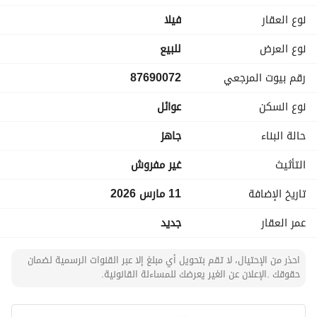
صالة - 4 غرفة ماستر - مطبخ
نوع العقار
فیلا
الملحق العلوي
نوع العرض
للبيع
غرفة ماستر - مطبخ
رقم بيوت المرجعي
87690072
المميزات :
نوع السكن
عوائل
نوافذ زجاج ، قريب من الخدمات ، سطح ، مدخل سيارة ، حوش ،
حالة البناء
جاهز
الضمانات:
التأثيث
غير مفروش
تاريخ الإضافة
11 مارس 2026
يوجد ضمانات على الكهرباء و السباكة
عمر العقار
جديد
رقم العرض: 14109
احذر من الإحتيال، لا تقم بتحويل أي مبلغ إلا عبر القنوات الرسمية لضمان
حقوقك .الإعلان عن الغير يعرضك للمساءلة القانونية.