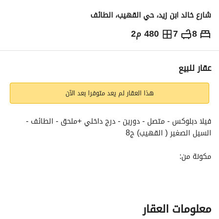
شارع خالد ابن زيد، حي القهيب، الطائف
8
7
480 م2
950,000
⃁
التفاصيل
معلومات ترخيص الإعلان
حاسبة التمويل
عقار للبيع
هذا العقار لم يعد متوفرا بعد الآن
فيلا دبلوكس - متصل - دورين - درج داخلي +ملحق - الطائف - 
السيل الصغير ( القهيب) ج8
مكونة من:
الدور الأرضي
2 مجلس - صالة - مقلط - مطبخ - 2 دورات مياة
معلومات العقار
الدور الأول