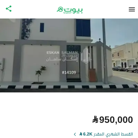
⃁
950,000
القسط الشهري المقدر
6.2K
⃁