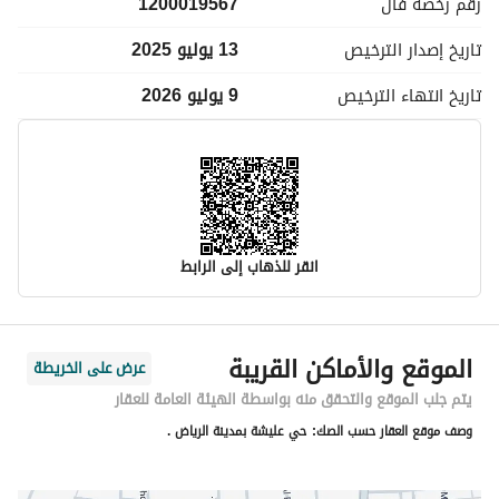
رقم رخصة
فال
1200019567
تاريخ إصدار
الترخيص
13 يوليو 2025
تاريخ انتهاء
الترخيص
9 يوليو 2026
انقر للذهاب إلى الرابط
معلومات مسؤول الإعلان
الموقع والأماكن القريبة
عرض على الخريطة
اسم المسؤول
-
يتم جلب الموقع والتحقق منه بواسطة الهيئة العامة للعقار
وصف موقع العقار حسب الصك:
حي عليشة بمدينة الرياض .
رقم المسؤول
-