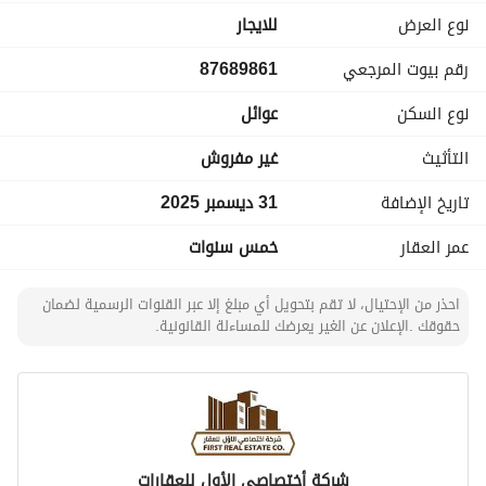
مخزن
نوع العرض
للايجار
رقم بيوت المرجعي
87689861
نوع السكن
عوائل
التأثيث
غير مفروش
تاريخ الإضافة
31 ديسمبر 2025
عمر العقار
خمس سنوات
احذر من الإحتيال، لا تقم بتحويل أي مبلغ إلا عبر القنوات الرسمية لضمان
حقوقك .الإعلان عن الغير يعرضك للمساءلة القانونية.
شركة أختصاصي الأول للعقارات