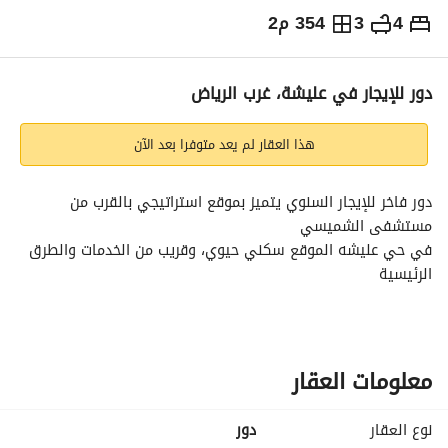
4
3
354 م2
⃁
70,000
سنوياً
يص الإعلان
الاماكن القريبة
دور للإيجار في عليشة، غرب الرياض
هذا العقار لم يعد متوفرا بعد الآن
دور فاخر للإيجار السنوي يتميز بموقع استراتيجي بالقرب من 
مستشفى الشميسي
في حي عليشه الموقع سكني حيوي، وقريب من الخدمات والطرق 
الرئيسية
تفاصيل العقار:
4 غرف نوم
صالة
3 دورات مياه
معلومات العقار
مطبخ
كراج
نوع العقار
دور
حوش