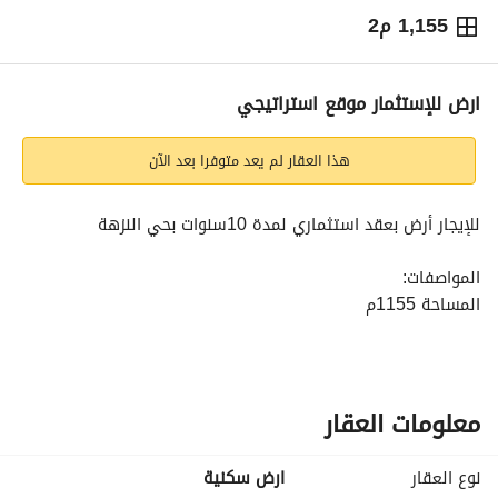
1,155 م2
⃁
1,200,045
سنوياً
يص الإعلان
الاماكن القريبة
ارض للإستثمار موقع استراتيجي
هذا العقار لم يعد متوفرا بعد الآن
للإيجار أرض بعقد استثماري لمدة 10سنوات بحي النزهة
المواصفات:
المساحة 1155م
عرض الشارع 84م
على شارع الأمير ماجد
الواجهة شرقية
مقابل محطة ساسكو
معلومات العقار
موقع استراتيجي
نوع العقار
ارض سكنية