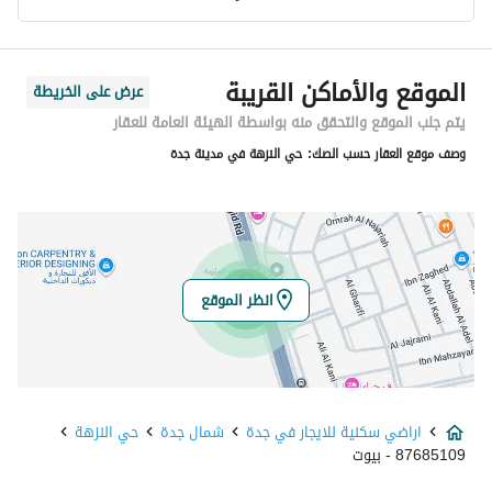
معلومات مسؤول الإعلان
الموقع والأماكن القريبة
عرض على الخريطة
اسم المسؤول
-
يتم جلب الموقع والتحقق منه بواسطة الهيئة العامة للعقار
وصف موقع العقار حسب الصك:
حي النزهة في مدينة جدة
رقم المسؤول
-
الموقع
المنطقة
منطقة مكة المكرمة
انظر الموقع
المدينة
جدة
الحي
النزهة
اراضي سكنية للايجار في جدة
شمال جدة
حي النزهة
اسم الشارع
الامير ماجد فرعي
87685109 - بيوت
الرمز البريدي
23536