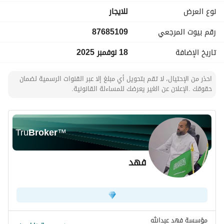
الايجار :
نوع العرض
للايجار
1200000
رقم بيوت المرجعي
87685109
التواصل واتس اب
تاريخ الإضافة
18 نوفمبر 2025
0561296465
احذر من الإحتيال، لا تقم بتحويل أي مبلغ إلا عبر القنوات الرسمية لضمان
الترخيص الاعلاني
حقوقك .الإعلان عن الغير يعرضك للمساءلة القانونية.
7200524831
Tru
Broker
™
فهد
مؤسسة فهد عبدالله