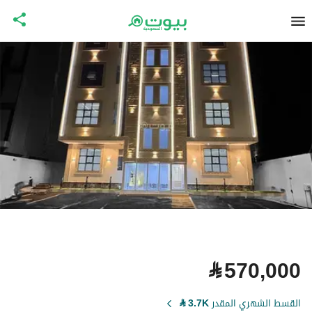
⃁
570,000
القسط الشهري المقدر
3.7K
⃁