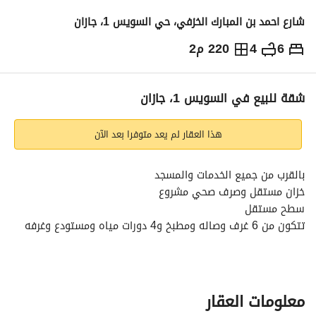
شارع احمد بن المبارك الخزفي، حي السويس 1، جازان
6
4
220 م2
570,000
⃁
التفاصيل
معلومات ترخيص الإعلان
حاسبة التمويل
شقة للبيع في السويس 1، جازان
هذا العقار لم يعد متوفرا بعد الآن
بالقرب من جميع الخدمات والمسجد
خزان مستقل وصرف صحي مشروع
سطح مستقل
تتكون من 6 غرف وصاله ومطبخ و4 دورات مياه ومستودع وغرفه 
خادمه
الضمانات
ضمان 10 سنوات من ملاذ
اشراف مكتب هندسي
معلومات العقار
‏صور لجميع مراحل البناء