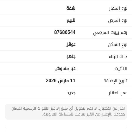
‏ضمانات تأسيس شركة التحويل 30 سنة
نوع العقار
شقة
نوع العرض
للبيع
رقم بيوت المرجعي
87686544
نوع السكن
عوائل
حالة البناء
جاهز
التأثيث
غير مفروش
تاريخ الإضافة
11 مارس 2026
عمر العقار
جديد
احذر من الإحتيال، لا تقم بتحويل أي مبلغ إلا عبر القنوات الرسمية لضمان
حقوقك .الإعلان عن الغير يعرضك للمساءلة القانونية.