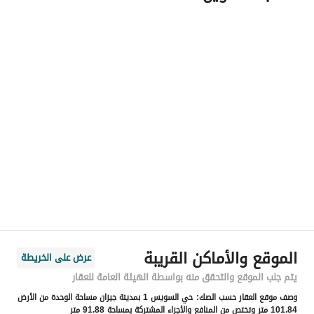
اسم المسؤول
-
رقم المسؤول
-
الموقع
المنطقة
منطقة جازان
المدينة
جازان
الحي
السويس 1
اسم الشارع
احمد بن المبارك الخزفي
الرمز البريدي
82617
الموقع والأماكن القريبة
عرض على الخريطة
رقم المبنى
3349
يتم جلب الموقع والتحقق منه بواسطة الهيئة العامة للعقار
وصف موقع العقار حسب الصك:
حي السويس 1 بمدينة جيزان مساحة الوحدة من الأرض
الرقم الاضافي
7892
101.84 متر وتختص من المنافع والأجزاء المشتركة بمساحة 91.88 متر