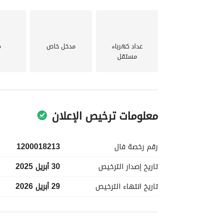
إنها مثالية لأولئك الذين يقدّرون الحياة الحضرية مع
عداد كهرباء
مدخل خاص
م
العقار. قد تكون هذه هي مكانك الجديد أو خيار استث
مستقل
معلومات ترخيص الإعلان
رقم رخصة
فال
1200018213
تاريخ إصدار
الترخيص
30 أبريل 2025
تاريخ انتهاء
الترخيص
29 أبريل 2026
معلومات مسؤول الإعلان