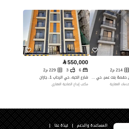
السعودي
العقار مرهون
لا
العقار مقيد
لا
رقم الأرض
523
ملاحظات
-
⃁
550,000
ات التواصل الإجتماعي ،أخرى
214 م2
6
3
229 م2
شارع ام المؤمنين حفصة بنت عمر، حي الرحاب 1، جازان
شارع الخبه، حي الرحاب 1، جازان
دمات العقارية
مكتب إبداع الضاحية العقاري
تفصيل
ارتدادات 1 ثم القطعة رقم 524
المساعدة والدعم
|
نبذة عنا
|