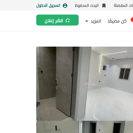
نات المفضلة
البحث المحفوظ
تسجيل الدخول
كن مضيفًا
المزيد
انشر إعلان