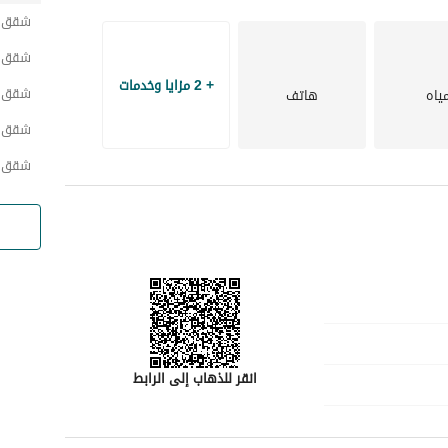
تقع هذه الشقة الاستوديو في حي نامٍ مع وصول سهل إلى المرافق المحلية مثل المتاجر والمطاعم والحدائق. 
شقق ح
 الخدمات الأساسية على عتبة منزلهم. 
شقق ح
لا تفوت هذه الفرصة لامتلاك شقة استوديو في جازان. اتصل بنا اليوم لترتيب زيارة أو لمزيد من المعلومات حول 
+ 2 مزايا وخدمات
شقق ح
ياه
هاتف
ماري ذكي. تصرف الآن قبل فوات الأوان!
شقق ح
شقق ح
انقر للذهاب إلى الرابط