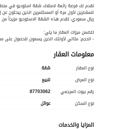
ريال سعودي، تقدم هذه الشقة الاستوديو مزيجاً من ال
تتضمن ميزات العقار ما يلي:
- الحجم: مثالي لأولئك الذين يسعون للحصول على م
معلومات العقار
واحدة. 
- الحمامات: تحتوي الشقة على حمام محفوظ بشكل جيد
- غير مفروشة: تأتي الشقة غير مفروشة، مما يتيح 
نوع العقار
شقة
تشمل المرافق والمواصفات:
نوع العرض
للبيع
- الألياف البصرية: ابق متصلًا بخدمة الإنترنت عالية الس
رقم بيوت المرجعي
87703062
- الكهرباء: إمدادات كهربائية موثوقة تلبي احتياجاتك 
- إمدادات المياه: خدمات مياه مستمرة وموثوقة. 
نوع السكن
عوائل
- الصرف الصحي: أنظمة تصريف مناسبة في مكانها لر
- الهاتف الثابت: خطوط الاتصال جاهزة للتثبيت. 
- تصريف الأمطار: لضمان السلامة خلال الأمطار الغزيرة
المزايا والخدمات