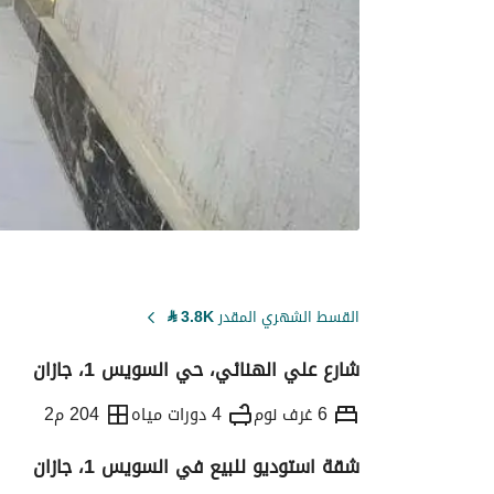
القسط الشهري المقدر
3.8K
⃁
شارع علي الهنائي، حي السويس 1، جازان
6 غرف نوم
4 دورات مياه
204 م2
شقة استوديو للبيع في السويس 1، جازان
التفاصيل
معلومات ترخيص الإعلان
حاسبة ا