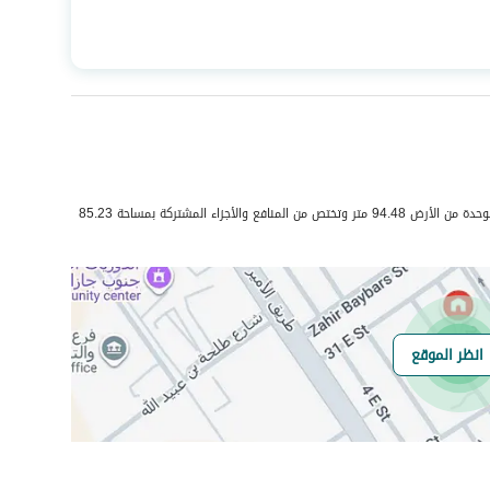
المساحة
204.88
عدد الغرف
6
هاتف
نعم
حي السويس 1 بمدينة جيزان مساحة الوحدة من الأرض 94.48 متر وتختص من المنافع والأجزاء المشتركة بمساحة 85.23
الياف ضوئية
نعم
انظر الموقع
هل يوجد اي التزام
لا يوجد
على العقار ؟
مطابقة لكود البناء
Yes