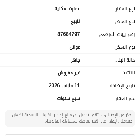
صاله جلوس
نوع العقار
عمارة سكنية
غرفتين نوم وبوفيه
مستودع
نوع العرض
للبيع
كراج سياره
رقم بيوت المرجعي
87684797
الدور الاول
2 مجالس
نوع السكن
عوائل
2مختصر ومقلط وبوفيه
الدور الثاني
حالة البناء
جاهز
4اجنحه نوم وصاله جلوس وبوفيه
الدور الثالث
التأثيث
غير مفروش
صاله طعام ومطبخ وغرفه غسيل وغرفه شغاله ومستودع
تاريخ الإضافة
11 مارس 2026
مصعد خاص بالفله
مكونات الشقق
عمر العقار
سبع سنوات
اربع شقق تتكون من اربع غرف وصاله
شقتين تتكون /مجلس وملقط و٣ غرف نوم ومدخل خاص لكل شقه
احذر من الإحتيال، لا تقم بتحويل أي مبلغ إلا عبر القنوات الرسمية لضمان
شقه تتكون من / صاله وغرفه نوم ومطبخ ومدخل مستقل وحوش
حقوقك .الإعلان عن الغير يعرضك للمساءلة القانونية.
اصانصير للشقق
المطلوب/ ٥ مليون و٥٠٠ الف قابله التفاوض
*نوفر جميع العروض العقاريه ونتشرف بخدمتكم*