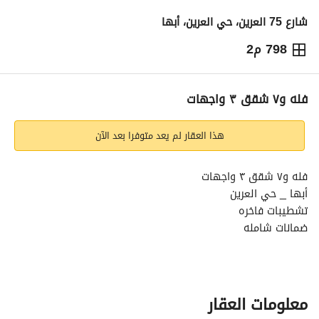
شارع 75 العرين، حي العرين، أبها
798 م2
5,500,000
⃁
التفاصيل
معلومات ترخيص الإعلان
حاسبة التمويل
فله و٧ شقق ٣ واجهات
هذا العقار لم يعد متوفرا بعد الآن
فله و٧ شقق ٣ واجهات
أبها _ حي العرين
تشطيبات فاخره
ضمانات شامله
ديكورات رائعه
كامل العماره اربع ادوار
كل العقار موثث والشقق موجره
مكونات الفله
معلومات العقار
الدور الارضي