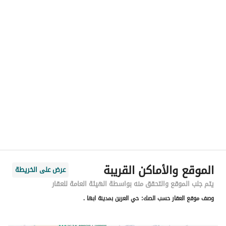
رقم المسؤول
-
الموقع
المنطقة
منطقة عسير
المدينة
أبها
الحي
العرين
اسم الشارع
75 العرين
الرمز البريدي
62524
الموقع والأماكن القريبة
عرض على الخريطة
رقم المبنى
7361
يتم جلب الموقع والتحقق منه بواسطة الهيئة العامة للعقار
وصف موقع العقار حسب الصك:
حي العرين بمدينة ابها .
الرقم الاضافي
4562