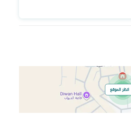
المساحة
580
عدد الغرف
36
الياف ضوئية
نعم
انظر الموقع
هل يوجد اي التزام
مرهون لدى بنك الجزيرة
على العقار ؟
مطابقة لكود البناء
-