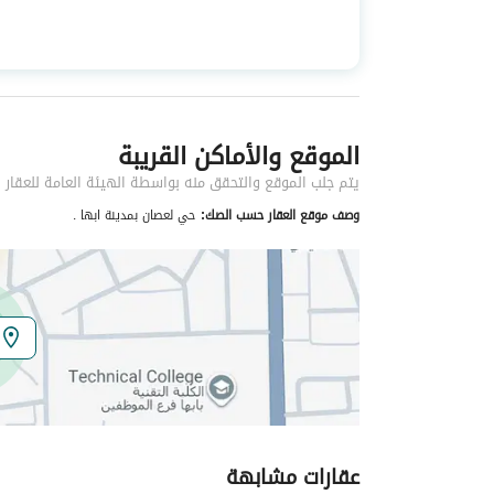
استخدام العقار
-
نوع العقار
عمائر سكنية
الموقع والأماكن القريبة
خدمات العقار
يتم جلب الموقع والتحقق منه بواسطة الهيئة العامة للعقار
كهرباء
نعم
وصف موقع العقار حسب الصك:
حي لعصان بمدينة ابها .
صرف صحي
نعم
تفاصيل اضافية
عمر العقار
ست سنوات
عرض الشارع
20
عقارات مشابهة
رقم المخطط
841 / 1418 / ع / 1