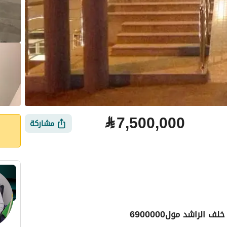
⃁
7,500,000
مشاركة
 الراشد مول6900000
لتمويل
الموقع والأماكن القريبة