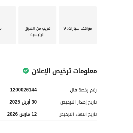
تأسيس نحاس الصواعق
يوجد 6 خزانات تتسع ل 500 طن
يوجد 8 عدادات كهرباء
شبكة صرف صحي
مواقف سيارات
: 9
قريب من الطرق
م
درج طوارئ و مصعد كهربائي
الرئيسية
الكهرباء كلها الترا والسباكه كلها اصلي
معلومات ترخيص الإعلان
رقم رخصة
فال
1200026144
تاريخ إصدار
الترخيص
30 أبريل 2025
تاريخ انتهاء
الترخيص
12 مارس 2026
معلومات مسؤول الإعلان