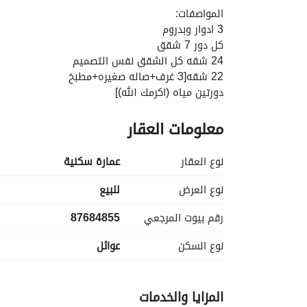
المواصفات:
3 ادوار وبدروم
كل دور 7 شقق
24 شقه كل الشقق نفس التصميم
22 شقه[3 غرف+صاله صغيره+مطبخ
دورتين مياه (اكرمك الله)]
2شقة [4 غرف+صاله صغيره+مطبخ
معلومات العقار
دورتين مياه (اكرمك الله)]
البدروم 3 شقق مفتوحة على بعض
المميزات:
نوع العقار
عمارة سكنية
مساحة العماره 1150م
على شارع 20م
نوع العرض
للبيع
واجهتها شمالية
رقم بيوت المرجعي
87684855
العمر 6 سنوات
المياه من العين
نوع السكن
عوائل
توفر الياف بصرية
تأسيس دفاع مدني
غاز و انترنت
المزايا والخدمات
كاميرات