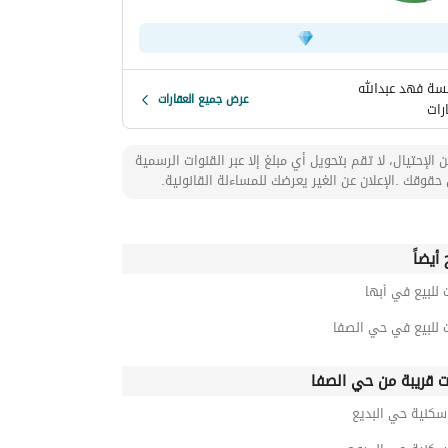
ة فهد عبدالله
عرض جميع العقارات
رات
 الإحتيال، لا تقم بتحويل أي مبلغ إلا عبر القنوات الرسمية
حقوقك .الإعلان عن الغير يعرضك للمساءلة القانونية.
أيضاً
 للبيع في أبها
 للبيع في حي الصفا
ت قريبة من حي الصفا
سكنية حي البديع