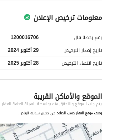
معلومات ترخيص الإعلان
رقم رخصة
فال
1200016706
تاريخ إصدار
الترخيص
29 أكتوبر 2024
تاريخ انتهاء
الترخيص
28 أكتوبر 2025
معلومات مسؤول الإعلان
الموقع والأماكن القريبة
اسم المسؤول
-
يتم جلب الموقع والتحقق منه بواسطة الهيئة العامة للعقار
وصف موقع العقار حسب الصك:
حي حطين بمدينة الرياض .
الموقع
المنطقة
منطقة الرياض