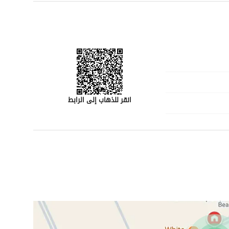
انقر للذهاب إلى الرابط
رقم المسؤول
-
رقم المبنى
3587