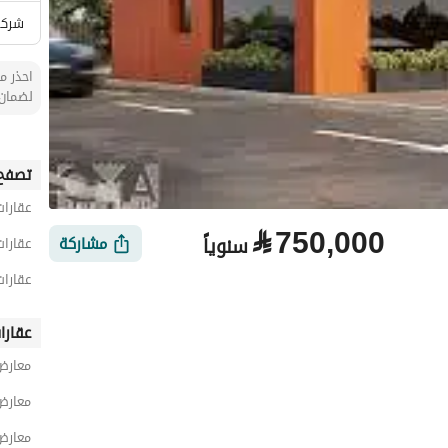
شركة
احذر من
لضمان 
تصفح 
عقارات
⃁
750,000
سنوياً
مشاركة
عقارات
عقارات
عقارا
معارض
الأماكن القريبة
معارض
معارض