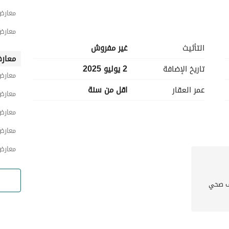
معارض
معارض
التأثيث
غير مفروش
معار
تاريخ الإضافة
2 يوليو 2025
معارض
عمر العقار
اقل من سنة
معارض
معارض
معارض
معارض
 صحي