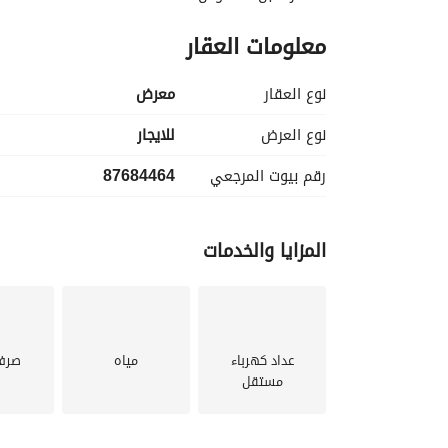
معلومات العقار
نوع العقار
معرض
نوع العرض
للايجار
رقم بيوت المرجعي
87684464
المزايا والخدمات
عداد كهرباء
مياه
صرف
مستقل