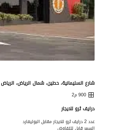
شارع السليمانية، حطين، شمال الرياض، الرياض
900 م2
درايف ثرو للايجار
التفاصيل
معلومات ترخيص الإعلان
الموقع و
عدد 2 درايف ثرو للايجار مقابل البوليفارد
السعر قابل للتفاوض