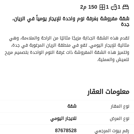
⃁
250
يومياً
1
1
150 م2
شقة مفروشة بغرفة نوم واحدة للإيجار يومياً في الريان،
رة السياحة
الاماكن القريبة
جدة
تقدم هذه الشقة الجذابة مزيجًا مثاليًا من الراحة والملاءمة، وهي 
مثالية للإيجار اليومي. تقع في منطقة الريان المرغوبة في جدة، 
وتتميز هذه الشقة المفروشة ذات غرفة النوم الواحدة بتصميم مريح 
للعيش والعملية. 
**ميزات العقار:**
- **الغرف:** غرفة نوم واحدة واسعة، مؤثثة بعناية لراحتك. 
- **الحمامات:** حمام واحد مزود بأحدث التجهيزات. 
معلومات العقار
- **المساحة:** 150 متر مربع، مما يوفر مساحة معيشة كافية. 
- **مؤثثة:** تأتي الشقة مؤثثة بالكامل، مما يسهل عليك الانتقال 
نوع العقار
شقة
والاستقرار بها على الفور. 
- **الغاية:** للإيجار اليومي، مثالي للإقامات القصيرة أو رحلات 
نوع العرض
للايجار اليومي
العمل. 
رقم بيوت المرجعي
87678528