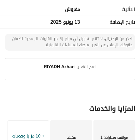
**تفاصيل الموقع:**
التأثيث
مفروش
- تقع في قلب الريان، وتوفر الشقة سهولة الوصول إلى المرافق 
المحلية مثل السوبر ماركت والمطاعم ووسائل النقل العامة. 
تاريخ الإضافة
13 يونيو 2025
تعد هذه الشقة مثالية للأفراد أو الأزواج الذين يبحثون عن مكان 
احذر من الإحتيال، لا تقم بتحويل أي مبلغ إلا عبر القنوات الرسمية لضمان
مريح للإقامة في جدة. مع موقعها الممتاز ومساحة المعيشة 
حقوقك .الإعلان عن الغير يعرضك للمساءلة القانونية.
المريحة، تعد خيارًا مثاليًا لأي شخص يزور المدينة. لا تفوت هذه 
الفرصة؛ اتصل بنا اليوم لترتيب زيارة أو لمزيد من المعلومات. نحن 
هنا لمساعدتك في العثور على منزلك المثالي بعيدًا عن منزلك!
اسم المُعلن:
RIYADH Azhari
المزايا والخدمات
+ 10 مزايا وخدمات
مواقف سيارات
: 1
مكيف