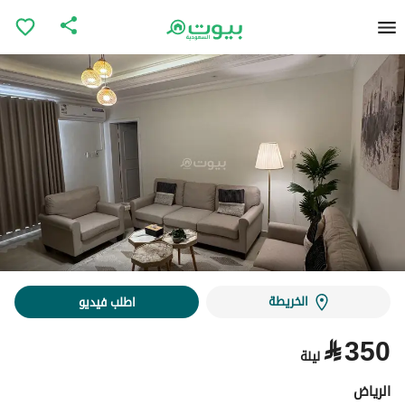
الخريطة
اطلب فيديو
⃁
350
ليلة
الرياض