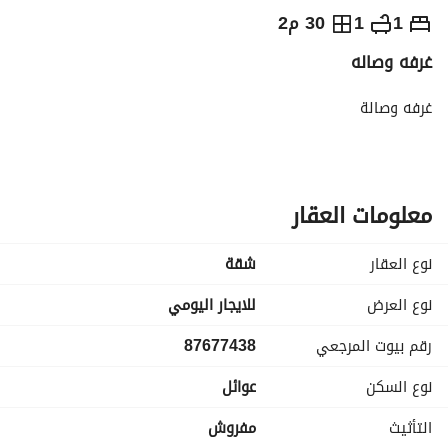
⃁
350
يومياً
1
1
30 م2
غرفه وصاله
رة السياحة
الاماكن القريبة
غرفه وصالة
معلومات العقار
نوع العقار
شقة
نوع العرض
للايجار اليومي
رقم بيوت المرجعي
87677438
نوع السكن
عوائل
التأثيث
مفروش