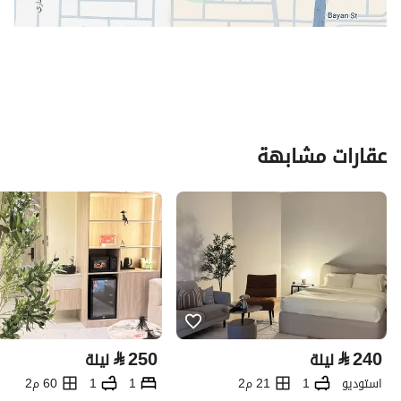
عقارات مشابهة
⃁
250
⃁
240
ليلة
ليلة
استوديو
1
21 م2
1
1
60 م2