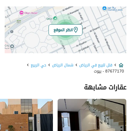
خط العرض
24.803801669429234
خط الطول
46.6620379024494
انظر الموقع
تفاصيل العقار
نوع الإعلان
للبيع
فلل للبيع في الرياض
شمال الرياض
حي الربيع
استخدام العقار
-
87677170 - بيوت
نوع العقار
فلل
عقارات مشابهة
السعر
5000000
المساحة
500
عدد الغرف
10