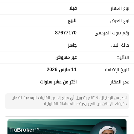
السطح مكون من: غرفة ودورة مياه - غرفة غسيل
نوع العقار
فیلا
نوع العرض
للبيع
رقم بيوت المرجعي
87677170
حالة البناء
جاهز
التأثيث
غير مفروش
تاريخ الإضافة
11 مارس 2026
عمر العقار
اكثر من عشر سنوات
احذر من الإحتيال، لا تقم بتحويل أي مبلغ إلا عبر القنوات الرسمية لضمان
حقوقك .الإعلان عن الغير يعرضك للمساءلة القانونية.
Tru
Broker
™