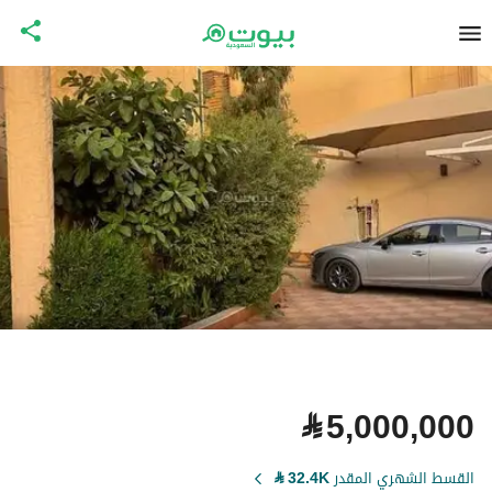
⃁
5,000,000
القسط الشهري المقدر
32.4K
⃁