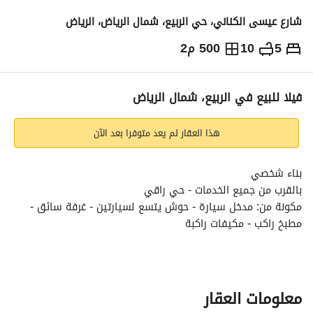
شارع عيسى الكناني، حي الربيع، شمال الرياض، الرياض
5
10
500 م2
5,000,000
⃁
التفاصيل
معلومات ترخيص الإعلان
حاسبة التمويل
فيلا للبيع في الربيع، شمال الرياض
هذا العقار لم يعد متوفرا بعد الآن
بناء شخصي
بالقرب من جميع الخدمات - حي راقي
مكونة من: مدخل سيارة - حوش يتسع لسيارتين - غرفة سائق - 
مطبخ راكب - مكيفات راكبة
الدور الأرضي مكون من: مجلس - مقلط - مجلس نساء - غرفة كبار 
سن - مطبخ. - صالة كبيرة - 3 دورات مياه - مطبخ خارجي - أرضيات 
الدور الأرضي ألواح رخام كبيرة - قبو
الدور الثاني مكون من: 5 غرف نوم واحدة منها ماستر - 4 دورات 
معلومات العقار
مياه - صالة - بوفيه جانبي