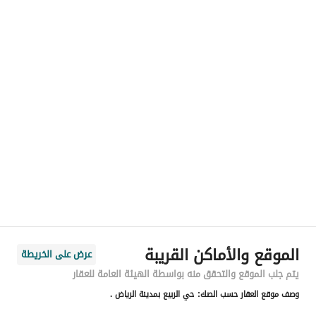
اسم المسؤول
-
رقم المسؤول
-
الموقع
المنطقة
منطقة الرياض
المدينة
الرياض
الحي
الربيع
اسم الشارع
عيسى الكناني
الرمز البريدي
13316
الموقع والأماكن القريبة
عرض على الخريطة
رقم المبنى
7911
يتم جلب الموقع والتحقق منه بواسطة الهيئة العامة للعقار
وصف موقع العقار حسب الصك:
حي الربيع بمدينة الرياض .
الرقم الاضافي
3029