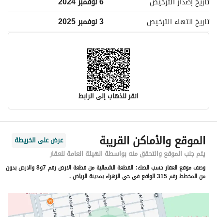
تاريخ إصدار
الترخيص
6 نوفمبر 2024
تاريخ انتهاء
الترخيص
3 نوفمبر 2025
انقر للذهاب إلى الرابط
معلومات مسؤول الإعلان
الموقع والأماكن القريبة
عرض على الخريطة
اسم المسؤول
-
يتم جلب الموقع والتحقق منه بواسطة الهيئة العامة للعقار
وصف موقع العقار حسب الصك:
القطعة الشمالية من قطعة الارض رقم 7و8 والارض بدون
رقم المسؤول
-
من المخطط رقم 315 الواقع فى حى الزهراء بمدينة الرياض .
الموقع