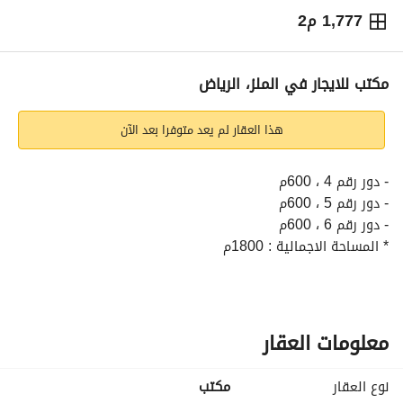
1,777 م2
⃁
810,000
سنوياً
يص الإعلان
الاماكن القريبة
مكتب للايجار في الملز، الرياض
هذا العقار لم يعد متوفرا بعد الآن
- دور رقم 4 ، 600م
- دور رقم 5 ، 600م
- دور رقم 6 ، 600م
* المساحة الاجمالية : 1800م
معلومات العقار
نوع العقار
مکتب