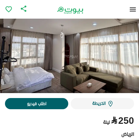
الخريطة
اطلب فيديو
⃁
250
ليلة
الرياض