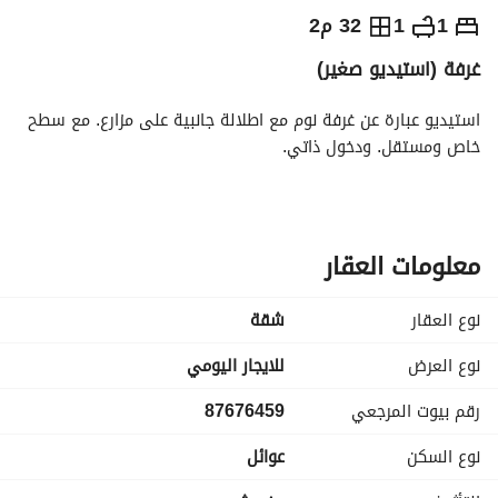
⃁
250
يومياً
1
1
32 م2
غرفة (استيديو صغير)
رة السياحة
الاماكن القريبة
استيديو عبارة عن غرفة نوم مع اطلالة جانبية على مزارع. مع سطح 
خاص ومستقل. ودخول ذاتي.
معلومات العقار
نوع العقار
شقة
نوع العرض
للايجار اليومي
رقم بيوت المرجعي
87676459
نوع السكن
عوائل