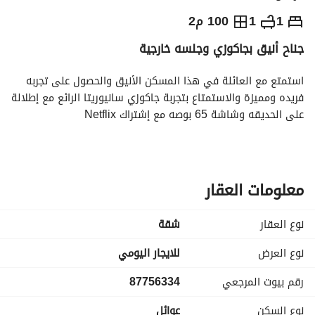
⃁
يومياً
1
1
100 م2
جناح أنيق بجاكوزي وجلسه خارجية
رة السياحة
الاماكن القريبة
استمتع مع العائلة في هذا المسكن الأنيق والحصول على تجربه 
فريده ومميزة والاستمتاع بتجربة جاكوزي سانيوريتا الرائع مع إطلالة 
على الحديقه وشاشة 65 بوصه مع إشتراك Netflix
معلومات العقار
نوع العقار
شقة
نوع العرض
للايجار اليومي
رقم بيوت المرجعي
87756334
نوع السكن
عوائل