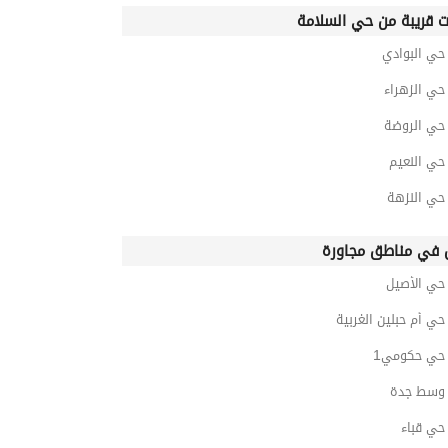
ت قريبة من حي السلامة
ي البوادي
ي الزهراء
ي الروضة
ي النعيم
ي النزهة
في مناطق مجاورة
ي الأصيل
ي أم حبلين الغربية
ي حكومي1
وسط جدة
ي قباء