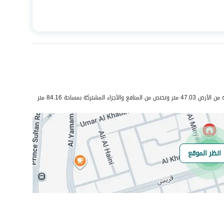
المساحة
153.04
عدد الغرف
4
المشتركة بمساحة 84.16 متر
انظر الموقع
هل يوجد اي التزام
0
على العقار ؟
مطابقة لكود البناء
-
السعودي