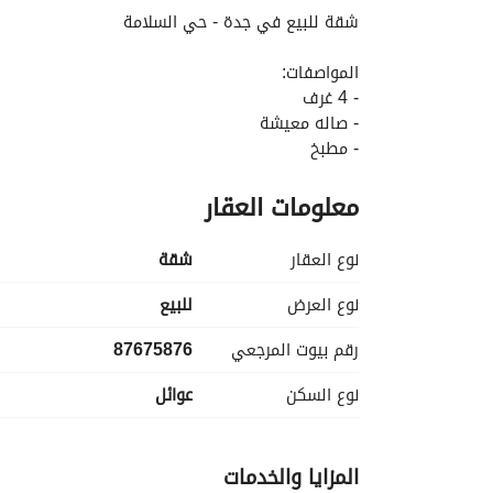
شقة للبيع في جدة - حي السلامة
المواصفات:
- 4 غرف
- صاله معيشة
- مطبخ
- 4 دورات مياه
معلومات العقار
المميزات:
- مدخلين
نوع العقار
شقة
- غرفه خادمة
- غرفة سائق
نوع العرض
للبيع
- موقف خاص
رقم بيوت المرجعي
87675876
- سطح خاص
- خزان مستقل سفلي وعلوي
نوع السكن
عوائل
السعر: مليون و 50 الف ريال
المزايا والخدمات