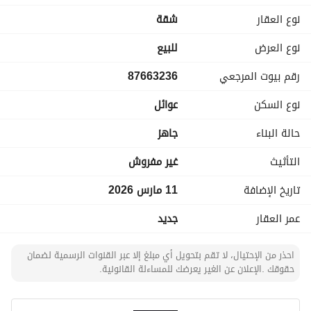
مياه
نوع العقار
شقة
مميزات المشروع: خزانات مياه علوية وسفلية مستقلة، شبابيك 
نوع العرض
للبيع
واسعة، أبواب سويدية، موقف خاص،
رقم بيوت المرجعي
87663236
أسقف مرتفعة، 2 مصعد، غاز مركزي، نظام المنزل الذكي (Smart 
Home)، كاميرات مراقبة، مشروع ذكي بالكامل
نوع السكن
عوائل
ضمانات إنشائية تصل إلى 20 سنة
حالة البناء
جاهز
التأثيث
غير مفروش
تاريخ الإضافة
11 مارس 2026
عمر العقار
جديد
احذر من الإحتيال، لا تقم بتحويل أي مبلغ إلا عبر القنوات الرسمية لضمان
حقوقك .الإعلان عن الغير يعرضك للمساءلة القانونية.