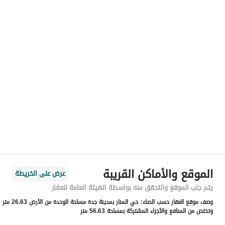
رقم المسؤول
-
الموقع
المنطقة
منطقة مكة المكرمة
المدينة
جدة
الحي
السلامة
اسم الشارع
احمد باعشن
الرمز البريدي
23525
الموقع والأماكن القريبة
عرض على الخريطة
رقم المبنى
7410
يتم جلب الموقع والتحقق منه بواسطة الهيئة العامة للعقار
وصف موقع العقار حسب الصك:
حي المنار بمدينة جدة مساحة الوحدة من الأرض 26.63 متر
الرقم الاضافي
3361
وتختص من المنافع والأجزاء المشتركة بمساحة 56.63 متر