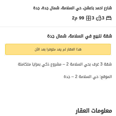
شارع احمد باعشن، حي السلامة، شمال جدة، جدة
3
3
99 م2
440,000
⃁
التفاصيل
معلومات ترخيص الإعلان
حاسبة التمويل
شقة للبيع في السلامة، شمال جدة
هذا العقار لم يعد متوفرا بعد الآن
شقة 3 غرف بحي السلامة 2 – مشروع ذكي بمزايا متكاملة
الموقع: حي السلامة 2 – جدة
المساحة: 99.8 متر مربع
نوع العقار: شقة سكنية
معلومات العقار
تفاصيل الشقة: غرفتين نوم، مجلس، صالة، مطبخ أمريكي، 3 دورات 