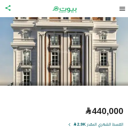
⃁
440,000
القسط الشهري المقدر
2.9K
⃁