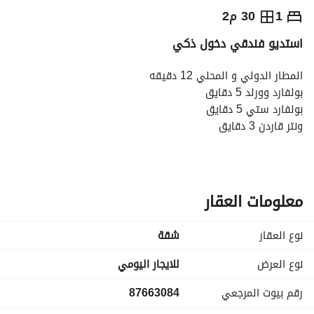
⃁
4,000
يومياً
1
30 م2
استديو فندقي دخول ذكي
رة السياحة
الاماكن القريبة
المطار الدولي و المحلي 12 دقيقه
بولفارد وورلد 5 دقايق
بولفارد ستي 5 دقايق
ونتر قاردن 3 دقايق
الدرعيه و البجيري 10 دقايق
ابراج الماليه 12 دقيقه
معلومات العقار
نوع العقار
شقة
نوع العرض
للايجار اليومي
رقم بيوت المرجعي
87663084