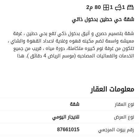
⃁
5,000
يومياً
1
1
80 م2
شقة حي حطين بدخول ذاتي
رة السياحة
الاماكن القريبة
شقة بتصميم حصري و أنيق بدخول ذكي تقع بحي حطين ، غرفة 
معيشه واسعة تضم مكينه قهوه وغلاية لاعداد القهوة والشاي ، 
تتكون من غرفة نوم كبيره متكاملة، دورة مياه ، قريب من جميع 
الخدمات والفعاليات المصاحبه (موسم الرياض 4 دقائق ). هذا 
المسكن الخاص قريب من كل شيء، مما يسهل التخطيط لزيارتك 
لمدينة الرياض . 
الاماكن السياحية والقريبة:
معلومات العقار
- فعاليات موسم الرياض
- بوليفارد الرياض سيتي
نوع العقار
شقة
-مطاعم وكافيهات
- خدمات ( مغسلة،حلاق، سوبرماركت،صيدلية)
نوع العرض
للايجار اليومي
-طريق الأمير محمد بن سلمان
رقم بيوت المرجعي
87661015
-طريق الملك فهد
- طريق العليا