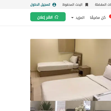
نات المفضلة
البحث المحفوظ
تسجيل الدخول
كن مضيفًا
المزيد
انشر إعلان