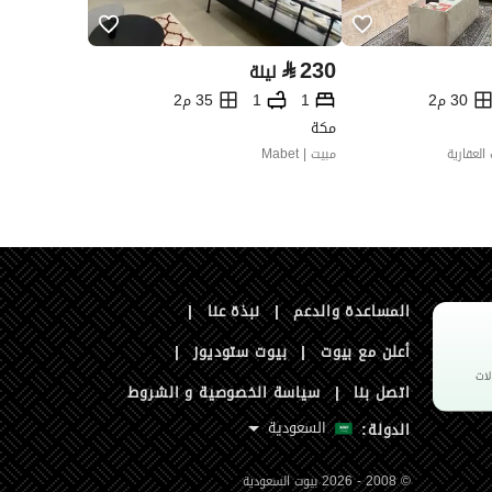
⃁
230
ليلة
30 م2
1
1
35 م2
مكة
لعقارية
مبيت | Mabet
المساعدة والدعم
|
نبذة عنا
|
أعلن مع بيوت
|
بيوت ستوديوز
|
اتصل بنا
|
سياسة الخصوصية و الشروط
السعودية
الدولة:
© 2008 - 2026 بيوت السعودية