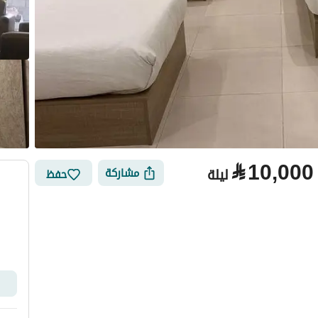
⃁
10,000
ليلة
مشاركة
حفظ
الأماكن القريبة