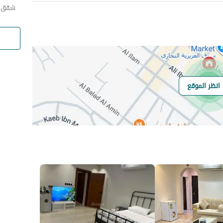
شقق ا
انظر الموقع