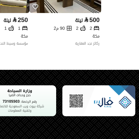
⃁
250
⃁
500
ليلة
ليلة
2
2
90 م2
1
1
مكة
مكة
ركائز نجد العقارية
مؤسسة وسيط النت ا