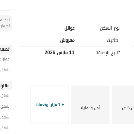
احذر من
لضمان 
نوع السكن
عوائل
التأثيث
مفروش
تصفح 
تاريخ الإضافة
11 مارس 2026
عقارات
شقق 1 غرفة نوم مفروشة للايجار اليومي في 
عقارا
شقق ا
+ 1 مزايا وخدمات
شقق 
ل خاص
أمن وحماية
شقق مد
شقق ر