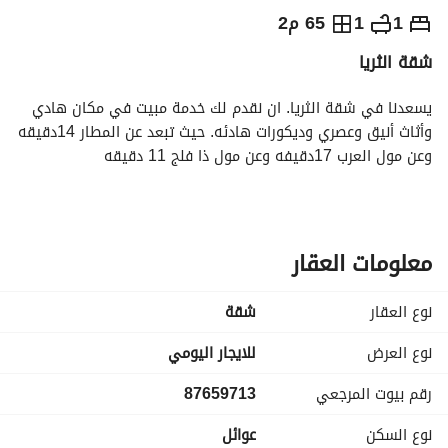
⃁
250
يومياً
1
1
65 م2
شقة الثريا
رة السياحة
الاماكن القريبة
يسعدنا في شقة الثريا. ان نقدم لك خدمة مبيت في مكان هادي 
وأثاث أنيق وعصري وديكورات هادئه. حيث تبعد عن المطار 14دقيقه 
وعن مول العرب 17دقيفه وعن مول ذا فلج 11 دقيقه
معلومات العقار
نوع العقار
شقة
نوع العرض
للايجار اليومي
رقم بيوت المرجعي
87659713
نوع السكن
عوائل