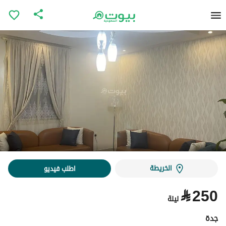
الخريطة
اطلب فيديو
⃁
250
ليلة
جدة