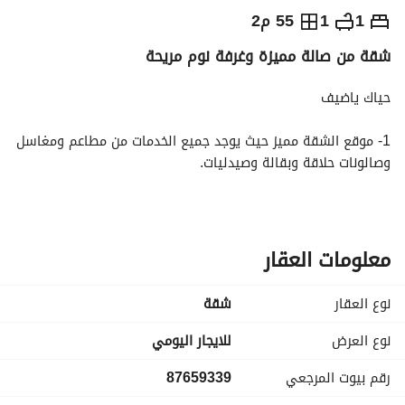
⃁
650
يومياً
1
1
55 م2
شقة من صالة مميزة وغرفة نوم مريحة
رة السياحة
الاماكن القريبة
حياك ياضيف
1- موقع الشقة مميز حيث يوجد جميع الخدمات من مطاعم ومغاسل 
وصالونات حلاقة وبقالة وصيدليات. 
‏3-‎يوجد ركن للقهوة باجود المحاصيل المتوفرة بالسوق بالاضافة 
معلومات العقار
الى الشاي ونوعين من السكر المضاف(البني -الابيض). 
نوع العقار
شقة
نوع العرض
للايجار اليومي
‏5-‎شاشة سمارت عالية الدقة ب 70 بوصة يوجد بها (شاهد 
رقم بيوت المرجعي
87659339
ونتفليكس ويوتيوب )بجانب أريكة أميركية. 