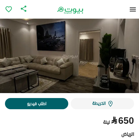
الخريطة
اطلب فيديو
⃁
650
ليلة
الرياض