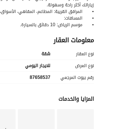
زياراتك أكثر راحة وسهولة. 
•	المرافق القريبة: المطاعم، المقاهي، الأسواق، السينما، ومرافق الترفيه على بُعد دقيقة واحدة مشيًا. 
•	المسافات:
•	موسم الرياض: 10 دقائق بالسيارة. 
•	المطار: 10 دقائق فقط. 
معلومات العقار
نتمنى لك إقامة ممتعة ومميزة!
نوع العقار
شقة
نوع العرض
للايجار اليومي
رقم بيوت المرجعي
87658537
المزايا والخدمات