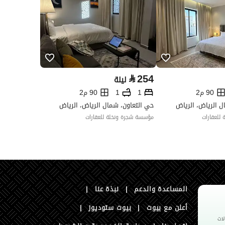
⃁
254
ليلة
90 م2
1
1
90 م2
ل الرياض، الرياض
حي التعاون، شمال الرياض، الرياض
للعقارات
مؤسسة شجرة ونخلة للعقارات
المساعدة والدعم
|
نبذة عنا
|
أعلن مع بيوت
|
بيوت ستوديوز
|