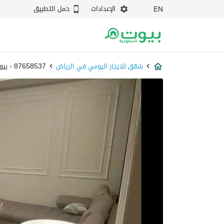
الإعدادات
حمل التطبيق
EN
شقق للايجار اليومي في الرياض
87658537 - بيوت