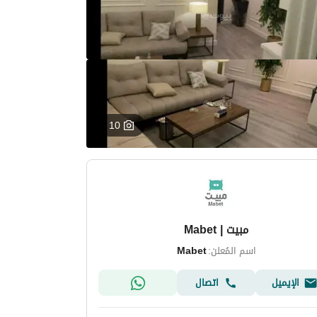
10
مبيت | Mabet
اسم المُعلن:
Mabet
الإيميل
اتصال