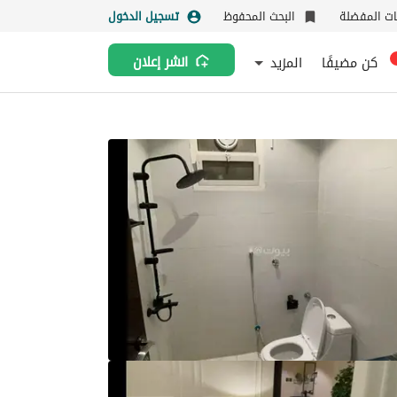
نات المفضلة
البحث المحفوظ
تسجيل الدخول
كن مضيفًا
المزيد
انشر إعلان