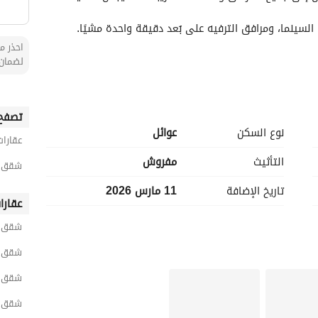
احذر من
لضمان 
تصفح 
نوع السكن
عوائل
عقارات
التأثيث
مفروش
شقق 1 غرفة نوم مفروشة للايجار اليومي في ال
تاريخ الإضافة
11 مارس 2026
عقارا
شقق ا
شقق ا
شقق ر
شقق ا