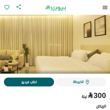
الخريطة
اطلب فيديو
⃁
300
ليلة
الرياض