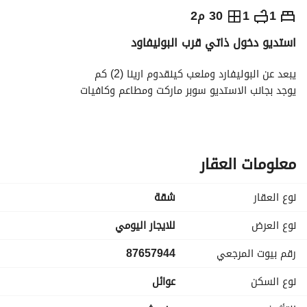
⃁
300
يومياً
1
1
30 م2
استديو دخول ذاتي قرب البوليفاود
رة السياحة
الاماكن القريبة
يبعد عن البوليفارد وملعب كينقدوم ارينا (2) كم
يوجد بجانب الاستديو سوبر ماركت ومطاعم وكافيات
معلومات العقار
نوع العقار
شقة
نوع العرض
للايجار اليومي
رقم بيوت المرجعي
87657944
نوع السكن
عوائل