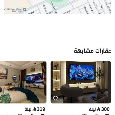
عقارات مشابهة
⃁
319
⃁
300
ليلة
ليلة