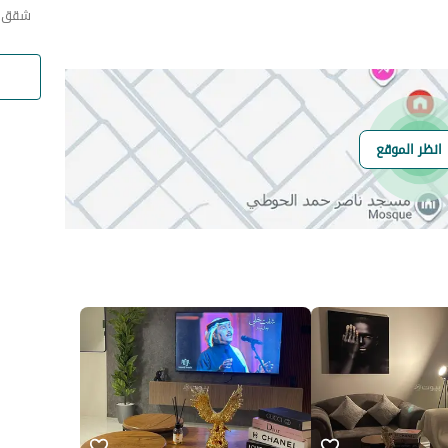
شقق ا
انظر الموقع