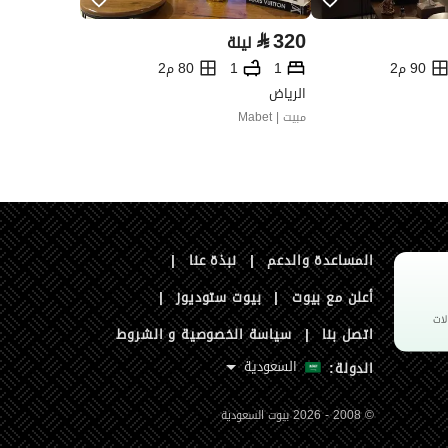
⃁
320
ليلة
90 م2
1
1
80 م2
الرياض
مبيت | Mabet
المساعدة والدعم
|
نبذة عنا
|
أعلن مع بيوت
|
بيوت ستوديوز
|
اتصل بنا
|
سياسة الخصوصية و الشروط
السعودية
الدولة:
© 2008 - 2026 بيوت السعودية