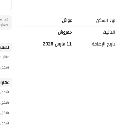
احذر من
نوع السكن
عوائل
لضمان 
التأثيث
مفروش
تاريخ الإضافة
11 مارس 2026
تصفح 
عقارات
شقق 1 غرفة نوم مفروشة للايجار اليومي في ال
عقارا
شقق ا
شقق ا
شقق ر
شقق ا