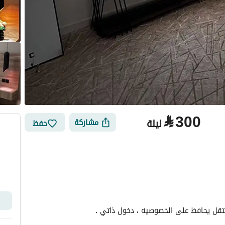
⃁
300
ليلة
مشاركة
حفظ
الأماكن القريبة
قل يحافظ على الخصوصيه ، دخول ذاتي .