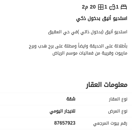
⃁
1,800
يومياً
1
1
20 م2
استديو أنيق بدخول ذكي
رة السياحة
الاماكن القريبة
استديو أنيق (بدخول ذاتي )في حي العقيق
بأطلالة على الحديقة وايضاً ومطلة على برج هدب وبرج
ماريوت وقريبة من فعاليات موسم الرياض
. المواصفات
. دخول ذاتي
. سرير ماستر
معلومات العقار
. تلفزيون
. شامبو جل استحمام صابون فوط استخدام واحد سليبر
نوع العقار
شقة
يوجد قهوة مختصة بنفس العمارة
نوع العرض
للايجار اليومي
رقم بيوت المرجعي
87657923
الموقع
البوليفارد 5.7k