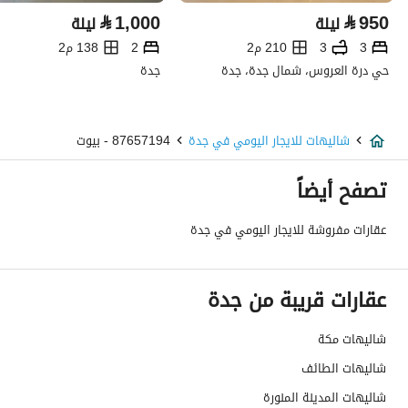
⃁
1,000
⃁
950
ليلة
ليلة
3
3
210 م2
2
138 م2
حي درة العروس، شمال جدة، جدة
جدة
شاليهات للايجار اليومي في جدة
87657194 - بيوت
تصفح أيضاً
عقارات مفروشة للايجار اليومي في جدة
عقارات قريبة من جدة
شاليهات مكة
شاليهات الطائف
شاليهات المدينة المنورة