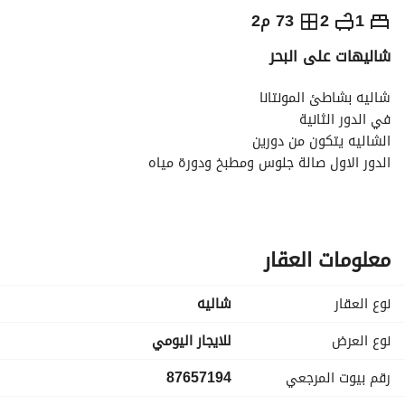
⃁
550
يومياً
1
2
73 م2
شاليهات على البحر
رة السياحة
الاماكن القريبة
شاليه بشاطئ المونتانا
في الدور الثانية
الشاليه يتكون من دورين
الدور الاول صالة جلوس ومطبخ ودورة مياه
الدور الثاني غرفة نوم ماستر ودورة مياه
شاطئ عام للمبنى
مسبح مشترك
يوجد جلسات في الشاطئ
معلومات العقار
و يوجد شاطئ رملي للسباحة في شاطئ الحمراء
نوع العقار
شاليه
نوع العرض
للايجار اليومي
رقم بيوت المرجعي
87657194