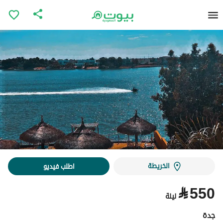
الخريطة
اطلب فيديو
⃁
550
ليلة
جدة