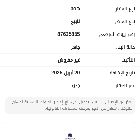
نوع العقار
شقة
نوع العرض
للبيع
رقم بيوت المرجعي
87635855
حالة البناء
جاهز
التأثيث
غير مفروش
تاريخ الإضافة
20 أبريل 2025
عمر العقار
جديد
احذر من الإحتيال، لا تقم بتحويل أي مبلغ إلا عبر القنوات الرسمية لضمان
حقوقك .الإعلان عن الغير يعرضك للمساءلة القانونية.