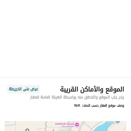
الموقع
المنطقة
المنطقة الشرقية
المدينة
الخبر
الحي
الحمراء
اسم الشارع
النعيرية
الرمز البريدي
00000
الموقع والأماكن القريبة
عرض على الخريطة
رقم المبنى
0000
يتم جلب الموقع والتحقق منه بواسطة الهيئة العامة للعقار
وصف موقع العقار حسب الصك:
N/A
الرقم الاضافي
0000
خط العرض
26.227799951621627