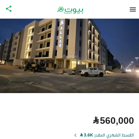
⃁
560,000
القسط الشهري المقدر
3.6K
⃁