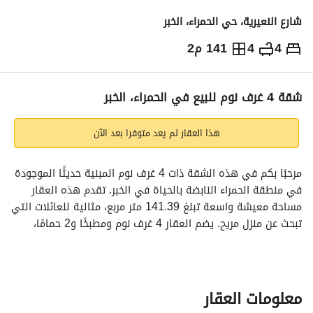
شارع النعيرية، حي الحمراء، الخبر
4
4
141 م2
560,000
⃁
التفاصيل
معلومات ترخيص الإعلان
حاسبة التمويل
شقة 4 غرف نوم للبيع في الحمراء، الخبر
هذا العقار لم يعد متوفرا بعد الآن
مرحبًا بكم في هذه الشقة ذات 4 غرف نوم المبنية حديثًا الموجودة 
في منطقة الحمراء النابضة بالحياة في الخبر. تقدم هذه العقار 
مساحة معيشة واسعة تبلغ 141.39 متر مربع، مثالية للعائلات التي 
تبحث عن منزل مريح. يضم العقار 4 غرف نوم ومطبخًا و2 حمامًا، 
ويأتي مع المرافق الأساسية مثل الكهرباء والماء والصرف الصحي. 
استمتع بالسهولة في الوصول إلى منصات التواصل الاجتماعي 
والراديو وقنوات الإعلان المرخصة. لا تفوت الفرصة لامتلاك هذا 
العقار اليوم! اتصل بنا لمزيد من التفاصيل.
معلومات العقار