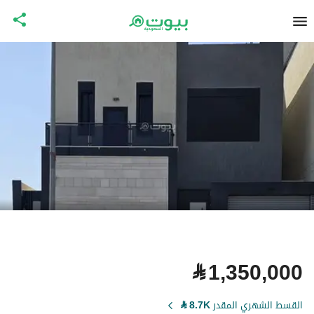
⃁
1,350,000
القسط الشهري المقدر
8.7K
⃁