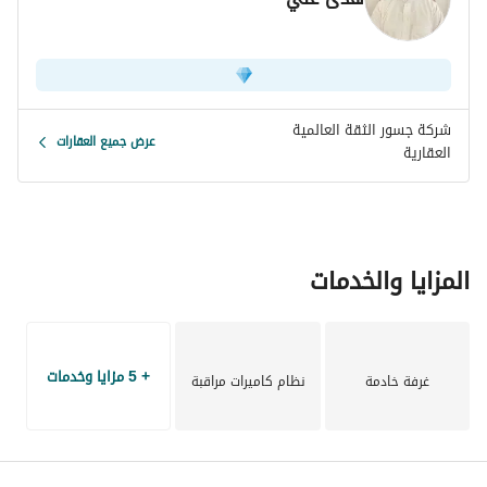
سطح امامي ببيت شعر
ملحوظات
مصعد شغال
شركة جسور الثقة العالمية
عرض جميع العقارات
العقارية
تكييفات سبليت
كاميرات مراقبه
خزانات سفلي وعلوي
غرفة سائق
يوجد صرف صحي
المزايا والخدمات
يوجد عداد كهرباء
يوجد عداد مياه
يوجد جميع الضمانات
+ 5 مزايا وخدمات
غرفة خادمة
نظام كاميرات مراقبة