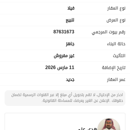
نوع العقار
فیلا
تتكون من
نوع العرض
للبيع
مجلس رجال بحمام ومغاسل
رقم بيوت المرجعي
87631673
صاله كبيرة
مجلس نساء بحمام ومغاسل
حالة البناء
جاهز
الدور الثاني
التأثيث
غير مفروش
صاله كبيرة
تاريخ الإضافة
11 مارس 2026
مطبخ مغلق
عمر العقار
جديد
غرفة ماستر
عدد 2 غرفة ب 2 حمام
غرفة غسيل
احذر من الإحتيال، لا تقم بتحويل أي مبلغ إلا عبر القنوات الرسمية لضمان
حقوقك .الإعلان عن الغير يعرضك للمساءلة القانونية.
الملحق
صاله كبيرة
هدى علي
عدد2 غرفة بحمام خارجي