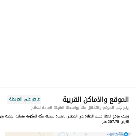
رقم المسؤول
-
الموقع
المنطقة
منطقة مكة المكرمة
المدينة
مكة
الحي
البحيرات
اسم الشارع
43 البرات 3
الرمز البريدي
24227
الموقع والأماكن القريبة
عرض على الخريطة
رقم المبنى
9702
يتم جلب الموقع والتحقق منه بواسطة الهيئة العامة للعقار
وصف موقع العقار حسب الصك:
حي الحجيلى بالعمرة بمدينة مكة المكرمة مساحة الوحدة من
الرقم الاضافي
4683
الأرض 207.75 متر
خط العرض
21.490499711294174