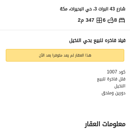
شارع 43 البرات 3، حي البحيرات، مكة
8
6
347 م2
1,350,000
⃁
التفاصيل
معلومات ترخيص الإعلان
حاسبة التمويل
فيلا فاخره للبيع بحي النخيل
هذا العقار لم يعد متوفرا بعد الآن
كود 1007
فلل فاخرة للبيع
النخيل
دورين وملحق
مساحة الارض200 متر
مسطح البناء 350 متر
السعر مليون 350 الف
معلومات العقار
(عدد الغرف 8)