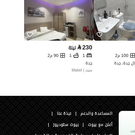
⃁
230
ليلة
100 م2
1
1
90 م2
ل جدة، جدة
جدة
مبيت | Mabet
المساعدة والدعم
|
نبذة عنا
|
أعلن مع بيوت
|
بيوت ستوديوز
|