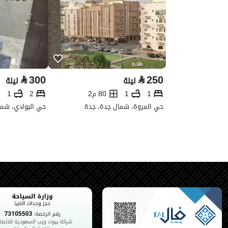
⃁
300
⃁
250
ليلة
ليلة
1
1
80 م2
2
1
حي المروة، شمال جدة، جدة
حي البوادي، شما