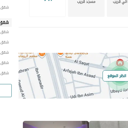
اتصل بنا اليوم لمزيد من التفاصيل ولترتيب عرض. نتطلع إلى مساعدتك في العثور على منزلك الجديد في الصفاء، 
لي قريب
مسجد قريب
شقق ح
شقق 
شقق 
شقق ح
شقق ج
شقق ح
شقق ح
انظر الموقع