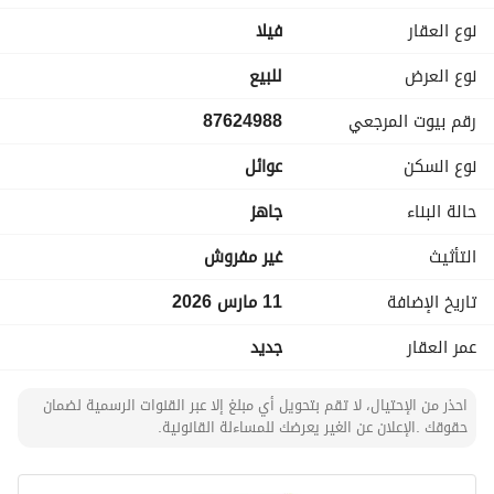
نوع العقار
فیلا
نوع العرض
للبيع
رقم بيوت المرجعي
87624988
نوع السكن
عوائل
حالة البناء
جاهز
التأثيث
غير مفروش
تاريخ الإضافة
11 مارس 2026
عمر العقار
جديد
احذر من الإحتيال، لا تقم بتحويل أي مبلغ إلا عبر القنوات الرسمية لضمان
حقوقك .الإعلان عن الغير يعرضك للمساءلة القانونية.