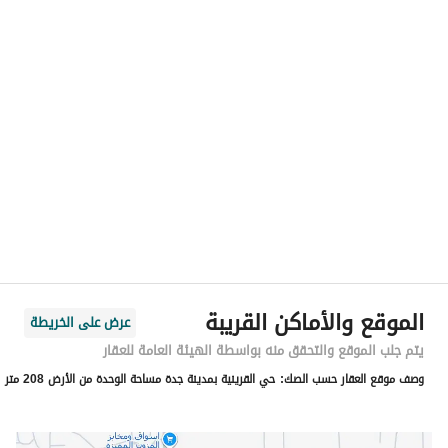
رقم المسؤول
-
الموقع
المنطقة
منطقة مكة المكرمة
المدينة
جدة
الحي
القرينية
اسم الشارع
القرينية 167
الرمز البريدي
22624
الموقع والأماكن القريبة
عرض على الخريطة
رقم المبنى
4190
يتم جلب الموقع والتحقق منه بواسطة الهيئة العامة للعقار
وصف موقع العقار حسب الصك:
حي القرينية بمدينة جدة مساحة الوحدة من الأرض 208 متر
الرقم الاضافي
7351
خط العرض
21.297885058696