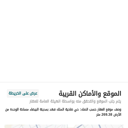
رقم المسؤول
-
الموقع
المنطقة
المنطقة الشرقية
المدينة
الدمام
الحي
ضاحية الملك فهد
اسم الشارع
491 ضاحية الملك فهد
الرمز البريدي
32314
الموقع والأماكن القريبة
عرض على الخريطة
رقم المبنى
2475
يتم جلب الموقع والتحقق منه بواسطة الهيئة العامة للعقار
وصف موقع العقار حسب الصك:
حي ضاحية الملك فهد بمدينة البيضاء مساحة الوحدة من
الرقم الاضافي
6943
الأرض 269.38 متر
خط العرض
26.397919053907657