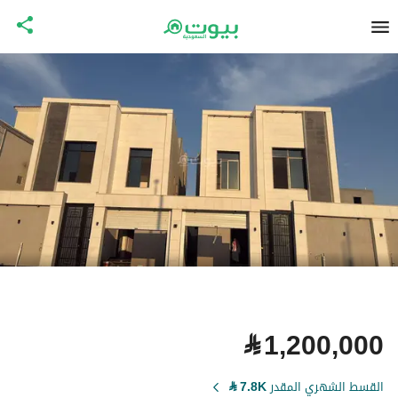
⃁
1,200,000
القسط الشهري المقدر
7.8K
⃁