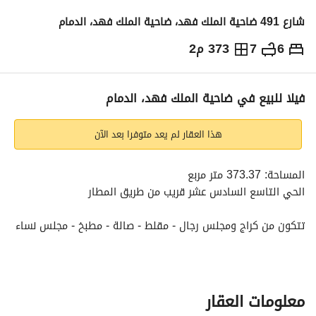
شارع 491 ضاحية الملك فهد، ضاحية الملك فهد، الدمام
6
7
373 م2
1,200,000
⃁
التفاصيل
معلومات ترخيص الإعلان
حاسبة التمويل
فيلا للبيع في ضاحية الملك فهد، الدمام
هذا العقار لم يعد متوفرا بعد الآن
المساحة: 373.37 متر مربع
الحي التاسع السادس عشر قريب من طريق المطار
تتكون من كراج ومجلس رجال - مقلط - صالة - مطبخ - مجلس نساء 
و6 غرف نوم، 2 منهم ماستر وغرفة غسيل ومؤسس مصعد
معلومات العقار