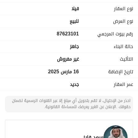
نوع العقار
فیلا
نوع العرض
للبيع
رقم بيوت المرجعي
87623101
حالة البناء
جاهز
التأثيث
غير مفروش
تاريخ الإضافة
16 مارس 2025
عمر العقار
جديد
احذر من الإحتيال، لا تقم بتحويل أي مبلغ إلا عبر القنوات الرسمية لضمان
حقوقك .الإعلان عن الغير يعرضك للمساءلة القانونية.
سعد فايز