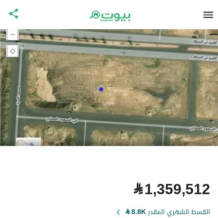
⃁
1,359,512
القسط الشهري المقدر
8.8K
⃁