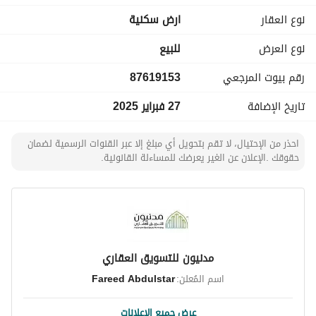
1 مليون و 359 الف 512 ريال
نوع العقار
ارض سكنية
الواجهة:
نوع العرض
للبيع
جنوب
رقم بيوت المرجعي
87619153
الخدمات:
كهرباء، مياه، صرف صحي
تاريخ الإضافة
27 فبراير 2025
معلومات عن صك الملكية:
نوع الصك:
احذر من الإحتيال، لا تقم بتحويل أي مبلغ إلا عبر القنوات الرسمية لضمان
صك إلكتروني
حقوقك .الإعلان عن الغير يعرضك للمساءلة القانونية.
رقم الخطة:
م / م / 1069
رقم الأرض:
217 / 4 / 8
الحدود:
الحد الشمالي:
مدنيون للتسويق العقاري
الرقم 217 / 4 / 2 بعرض 30م
اسم المُعلن:
Fareed Abdulstar
الحد الشرقي:
غرفة للكهرباء والرقم 217 / 4 / 9 بعرض 20م
عرض جميع الإعلانات
الحد الغربي: