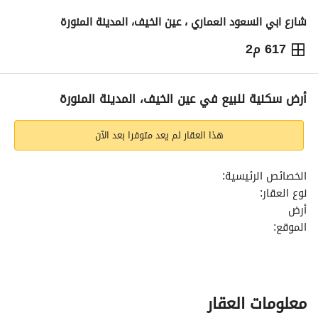
شارع ابي السعود العماري ، عين الخيف، المدينة المنورة
617 م2
1,359,512
⃁
التفاصيل
معلومات ترخيص الإعلان
حاسبة التمويل
أرض سكنية للبيع في عين الخيف، المدينة المنورة
هذا العقار لم يعد متوفرا بعد الآن
الخصائص الرئيسية:
نوع العقار:
أرض
الموقع:
عين الخيف، مدينة المدينة المنورة
المساحة:
617.96 متر مربع
معلومات العقار
السعر: