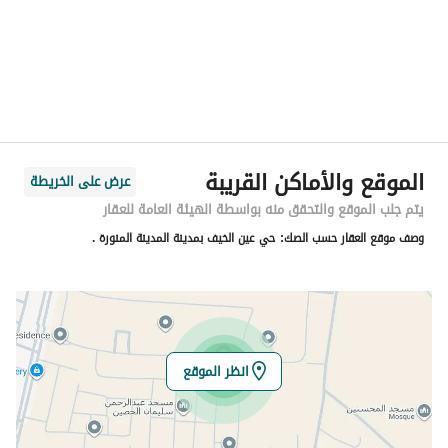
المدينة
المدينة المنورة
الحي
عين الخيف
اسم الشارع
ابي السعود العماري
الرمز البريدي
45893
الموقع والأماكن القريبة
عرض على الخريطة
رقم المبنى
5465
يتم جلب الموقع والتحقق منه بواسطة الهيئة العامة للعقار
وصف موقع العقار حسب الصك:
حي عين الخيف بمدينة المدينة المنورة .
الرقم الاضافي
3659
خط العرض
24.43748619585627
خط الطول
39.69110869190925
انظر الموقع
تفاصيل العقار