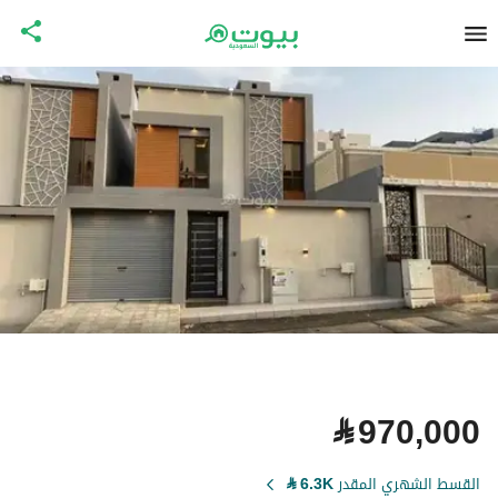
⃁
970,000
القسط الشهري المقدر
6.3K
⃁