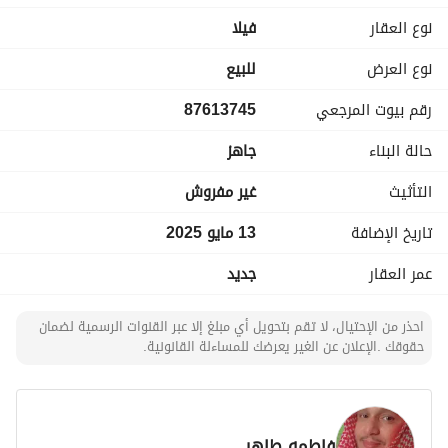
- مجلس رجال
نوع العقار
فیلا
- مجلس نساء
- صالة
نوع العرض
للبيع
- مقلط طعام
رقم بيوت المرجعي
87613745
- بوفيه
- غرفة نوم ضيوف
حالة البناء
جاهز
- دورة مياه رجال
- دورة مياه نساء
التأثيث
غير مفروش
- مغاسل رجال
- مغاسل نساء
تاريخ الإضافة
13 مايو 2025
عمر العقار
جديد
الدور الأول:
- غرفة نوم رئيسية مع دورة مياه وغرفة ملابس
- غرفتين نوم، كل غرفة بدورة مياه ومغسلة
احذر من الإحتيال، لا تقم بتحويل أي مبلغ إلا عبر القنوات الرسمية لضمان
حقوقك .الإعلان عن الغير يعرضك للمساءلة القانونية.
- مطبخ رئيسي كبير
- صالة كبيرة
الملحق:
فاطمه طاهر
- صالة مشب ودورة مياه