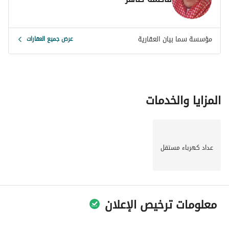
- غرفة خادمة ودورة مياه
- دورة مياه غسيل آخر
- سطح واسع
مؤسسة سما بيان العقارية
عرض جميع العقارات
الضمانات:
- ضمانات سباكة وكهرباء وتركيبات
- ضمان شركة ملاذ وإشراف مكتب هندسي
المزايا والخدمات
- الألمنيوم دبل 12 سم
عداد كهرباء مستقل
معلومات ترخيص الإعلان