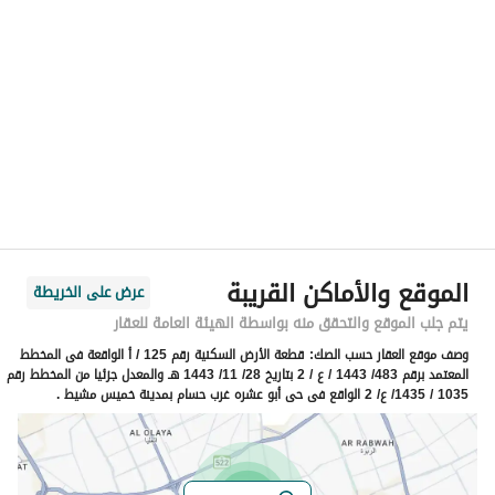
الموقع
المنطقة
منطقة عسير
المدينة
خميس مشيط
الحي
الجامعيين
اسم الشارع
.
الرمز البريدي
62452
الموقع والأماكن القريبة
عرض على الخريطة
رقم المبنى
3963
يتم جلب الموقع والتحقق منه بواسطة الهيئة العامة للعقار
وصف موقع العقار حسب الصك:
قطعة الأرض السكنية رقم 125 / أ الواقعة فى المخطط
الرقم الاضافي
7387
المعتمد برقم 483/ 1443 / ع / 2 بتاريخ 28/ 11/ 1443 هـ والمعدل جزئيا من المخطط رقم
1035 / 1435/ ع/ 2 الواقع فى حى أبو عشره غرب حسام بمدينة خميس مشيط .
خط العرض
18.305516564935974
خط الطول
42.66940027623692