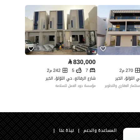
العقار مرهون
لا
العقار مقيد
لا
رقم الأرض
205
ملاحظات
-
ت التواصل الإجتماعي ،الإذاعة ،أخرى
⃁
830,000
270 م2
7
5
242 م2
 اللؤلؤ، الخبر
شارع الرفائع، حي اللؤلؤ، الخبر
تثمار العقاري والتطوير
مؤسسة جود العمل للسلامه
تفصيل
القطعة رقم 207
تفصيل
شارع عرض 16.0
المساعدة والدعم
|
نبذة عنا
|