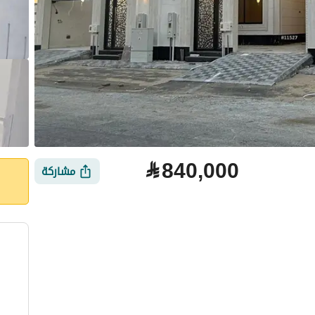
⃁
840,000
مشاركة
لتمويل
الموقع والأماكن القريبة