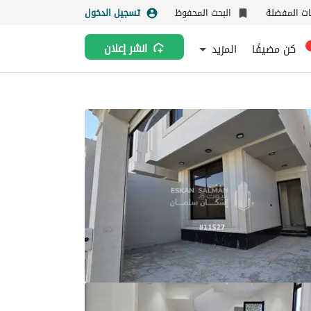
نات المفضلة
البحث المحفوظ
تسجيل الدخول
كن مضيفًا
المزيد
انشر إعلان