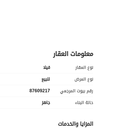
kitchens: 1
معلومات العقار
: 2
نوع العقار
فیلا
نوع العرض
للبيع
رقم بيوت المرجعي
87609217
حالة البناء
جاهز
المزايا والخدمات