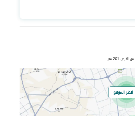
المساحة
332.25
عدد الغرف
7
صرف صحي
نعم
لأرض 201 متر
انظر الموقع
هل يوجد اي التزام
لا يوجد
على العقار ؟
مطابقة لكود البناء
-
السعودي