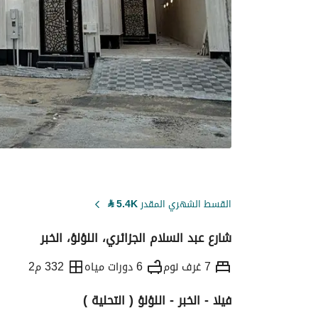
القسط الشهري المقدر
5.4K
⃁
شارع عبد السلام الجزائري، اللؤلؤ، الخبر
7 غرف نوم
6 دورات مياه
332 م2
فيلا - الخبر - اللؤلؤ ( التحلية )
التفاصيل
معلومات ترخيص الإعلان
حاسبة ا