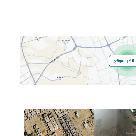
انظر الموقع
هل يوجد اي التزام
لا يوجد
على العقار ؟
مطابقة لكود البناء
-
السعودي
العقار مرهون
لا
العقار مقيد
لا