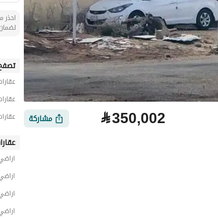
احذر من
لضمان 
تصفح 
عقارات
عقارات
⃁
350,002
عقارات
مشاركة
عقارا
اراضي
اراضي
اراضي 
اراضي
لتمويل
الموقع والأماكن القريبة