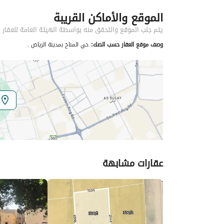
الموقع والأماكن القريبة
خدمات العقار
يتم جلب الموقع والتحقق منه بواسطة الهيئة العامة للعقار
لا يوجد خدمات
وصف موقع العقار حسب الصك:
حي المناخ بمدينة الرياض .
تفاصيل اضافية
عمر العقار
-
عرض الشارع
5
رقم المخطط
2783 / أ
عقارات مشابهة
رقم صك الملكية
418707001688
واجهة العقار
شرقية
حدود واطوال العقار
-