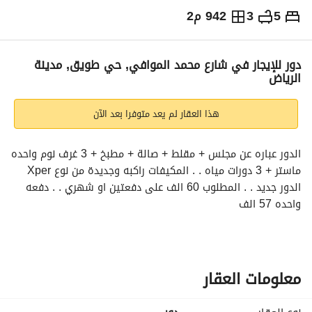
5
3
942 م2
⃁
60,000
سنوياً
يص الإعلان
الاماكن القريبة
دور للإيجار في شارع محمد الموافي, حي طويق, مدينة
الرياض
هذا العقار لم يعد متوفرا بعد الآن
الدور عباره عن مجلس + مقلط + صالة + مطبخ + 3 غرف نوم واحده 
ماستر + 3 دورات مياه . . المكيفات راكبه وجديدة من نوع Xper 
الدور جديد . . المطلوب 60 الف على دفعتين او شهري . . دفعه 
واحده 57 الف
معلومات العقار