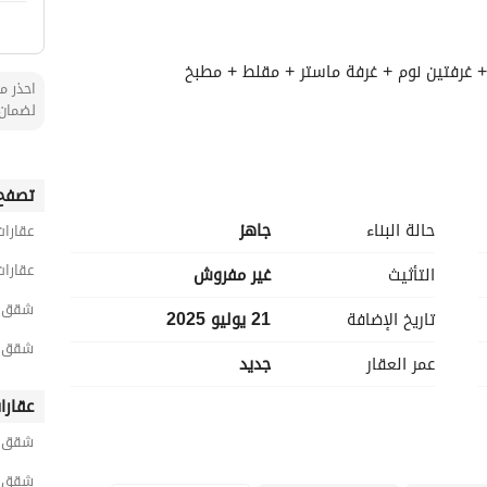
+ غرفتين نوم + غرفة ماستر + مقلط + مطبخ
احذر من
لضمان 
تصفح 
حالة البناء
جاهز
عقارات
عقارات
التأثيث
غير مفروش
شقق 5 غرف نوم للبيع في الجب
تاريخ الإضافة
21 يوليو 2025
شقق 5 غرف نوم للبيع في حي الحمر
عمر العقار
جديد
عقارا
شقق ح
شقق ح