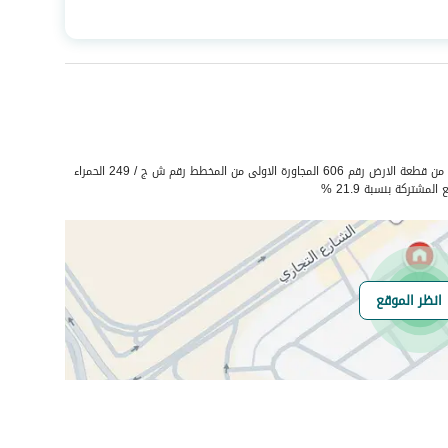
المساحة
162.87
عدد الغرف
5
صرف صحي
نعم
الشقة رقم 1 / ح1 في الملحق العلوى من قطعة الارض رقم 606 المجاورة الاولى من المخطط رقم ش ج / 249 الحمراء
هل يوجد اي التزام
لايوجد
انظر الموقع
على العقار ؟
مطابقة لكود البناء
-
السعودي