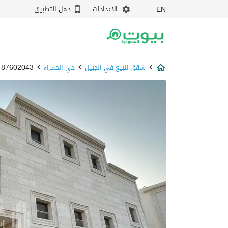
الإعدادات
حمل التطبيق
EN
شقق للبيع في الجبيل
حي الحمراء
87602043 - بيوت