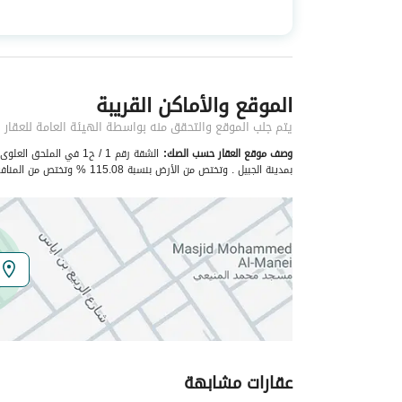
استخدام العقار
سكني
نوع العقار
شقق
الموقع والأماكن القريبة
خدمات العقار
يتم جلب الموقع والتحقق منه بواسطة الهيئة العامة للعقار
كهرباء
نعم
وصف موقع العقار حسب الصك:
بمدينة الجبيل . وتختص من الأرض بنسبة 115.08 % وتختص من المنافع المشتركة بنسبة 21.9 %
تفاصيل اضافية
عمر العقار
جديد
عرض الشارع
0
رقم المخطط
ش ج / 249
رقم صك الملكية
432411002615
عقارات مشابهة