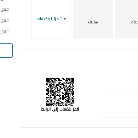
شقق ح
+ 1 مزايا وخدمات
شقق 
ياه
هاتف
شقق ح
انقر للذهاب إلى الرابط