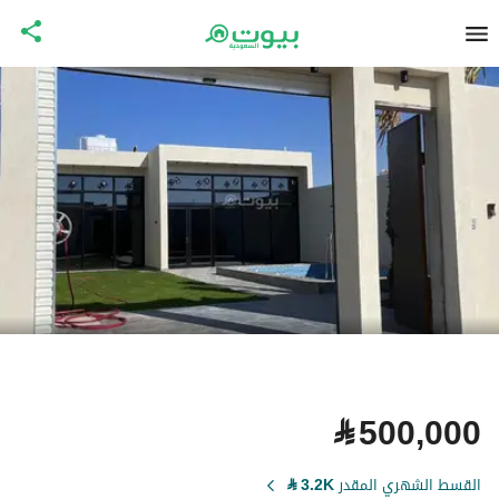
⃁
500,000
القسط الشهري المقدر
3.2K
⃁