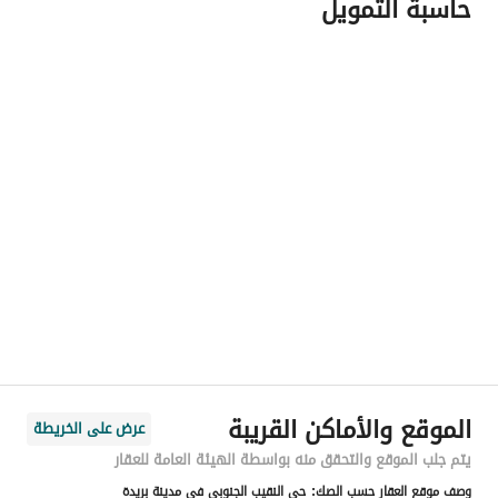
حاسبة التمويل
اسم المسؤول
-
رقم المسؤول
-
الموقع
المنطقة
منطقة القصيم
المدينة
بريدة منطقة القصيم
الحي
النقيب الجنوبي
اسم الشارع
-
الرمز البريدي
52246
الموقع والأماكن القريبة
عرض على الخريطة
رقم المبنى
7643
يتم جلب الموقع والتحقق منه بواسطة الهيئة العامة للعقار
وصف موقع العقار حسب الصك:
حي النقيب الجنوبي في مدينة بريدة