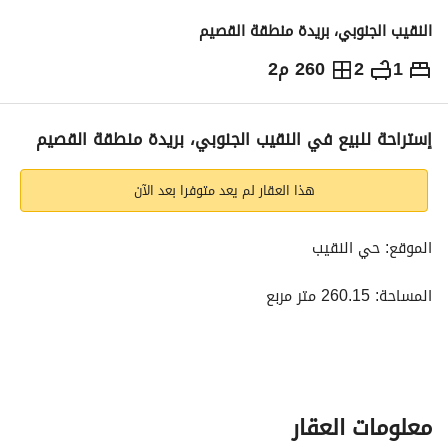
النقيب الجنوبي، بريدة منطقة القصيم
1
2
260 م2
500,000
⃁
التفاصيل
معلومات ترخيص الإعلان
حاسبة التمويل
إستراحة للبيع في النقيب الجنوبي، بريدة منطقة القصيم
هذا العقار لم يعد متوفرا بعد الآن
الموقع: حي النقيب
المساحة: 260.15 متر مربع
المواصفات:
مدخل سيارة | مسبح | مساحة جلسات خارجية | غرفة نوم ماستر | 
صالة كبيرة | مطبخ مفتوح على الصالة
معلومات العقار
المميزات: