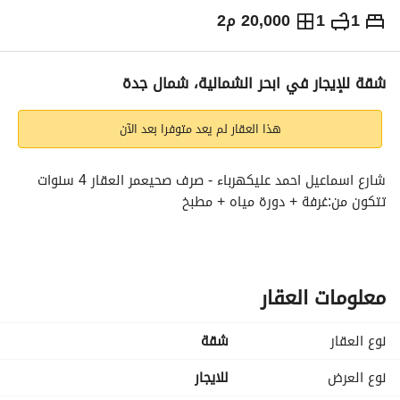
1
1
20,000 م2
⃁
45,000
سنوياً
يص الإعلان
الاماكن القريبة
شقة للإيجار في ابحر الشمالية، شمال جدة
هذا العقار لم يعد متوفرا بعد الآن
شارع اسماعيل احمد عليكهرباء - صرف صحيعمر العقار 4 سنوات
تتكون من:غرفة + دورة مياه + مطبخ
معلومات العقار
نوع العقار
شقة
نوع العرض
للايجار