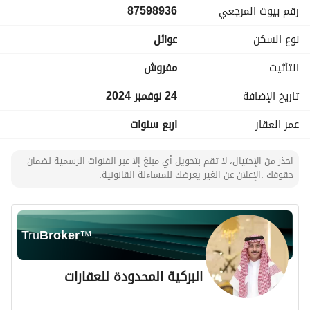
رقم بيوت المرجعي
87598936
نوع السكن
عوائل
التأثيث
مفروش
تاريخ الإضافة
24 نوفمبر 2024
عمر العقار
اربع سنوات
احذر من الإحتيال، لا تقم بتحويل أي مبلغ إلا عبر القنوات الرسمية لضمان
حقوقك .الإعلان عن الغير يعرضك للمساءلة القانونية.
Tru
Broker
™
البركية المحدودة للعقارات