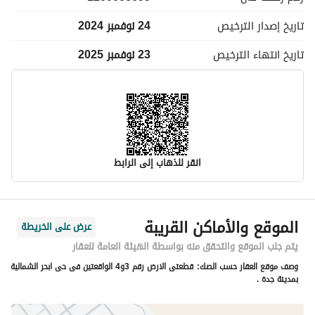
تاريخ إصدار
الترخيص
24 نوفمبر 2024
تاريخ انتهاء
الترخيص
23 نوفمبر 2025
انقر للذهاب إلى الرابط
معلومات مسؤول الإعلان
الموقع والأماكن القريبة
عرض على الخريطة
اسم المسؤول
-
يتم جلب الموقع والتحقق منه بواسطة الهيئة العامة للعقار
وصف موقع العقار حسب الصك:
قطعتى الارض رقم 3و4 الواقعتين فى حى ابحر الشمالية
رقم المسؤول
-
بمدينة جدة .