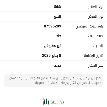
•
نوع العقار
شقة
شقق 4-5 غرف
أسعار تبدأ من560 الف
نوع العرض
للبيع
مساحات تصل الى 160م
رقم بيوت المرجعي
87595289
حالة البناء
جاهز
التأثيث
غير مفروش
تاريخ الإضافة
8 يناير 2025
عمر العقار
جديد
احذر من الإحتيال، لا تقم بتحويل أي مبلغ إلا عبر القنوات الرسمية لضمان
حقوقك .الإعلان عن الغير يعرضك للمساءلة القانونية.