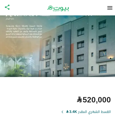
⃁
520,000
القسط الشهري المقدر
3.4K
⃁