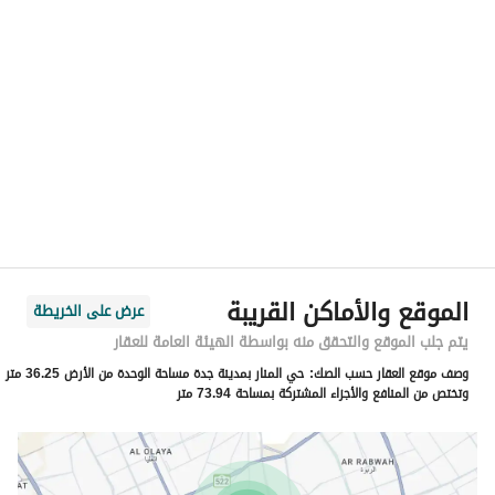
الموقع
المنطقة
منطقة مكة المكرمة
المدينة
جدة
الحي
المنار
اسم الشارع
المنار
الرمز البريدي
23462
الموقع والأماكن القريبة
عرض على الخريطة
رقم المبنى
7811
يتم جلب الموقع والتحقق منه بواسطة الهيئة العامة للعقار
وصف موقع العقار حسب الصك:
حي المنار بمدينة جدة مساحة الوحدة من الأرض 36.25 متر
الرقم الاضافي
3298
وتختص من المنافع والأجزاء المشتركة بمساحة 73.94 متر
خط العرض
21.599195905803082
خط الطول
39.23245113561466