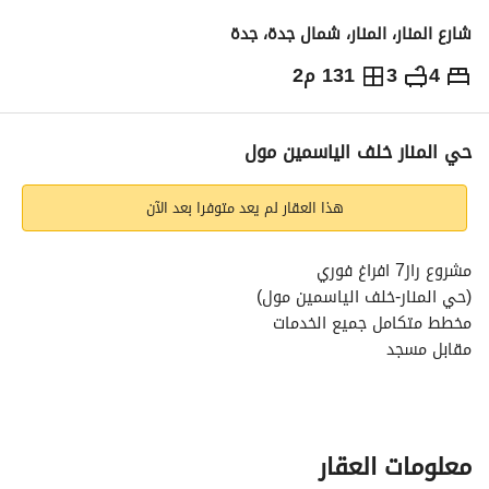
شارع المنار، المنار، شمال جدة، جدة
4
3
131 م2
520,000
⃁
التفاصيل
معلومات ترخيص الإعلان
حاسبة التمويل
حي المنار خلف الياسمين مول
هذا العقار لم يعد متوفرا بعد الآن
مشروع راز7 افراغ فوري
(حي المنار-خلف الياسمين مول)
مخطط متكامل جميع الخدمات
مقابل مسجد
ظهيرة حديقة
بالقرب من طريق الحرمين
تشطيبات راقية
ضمانات تصل الى 25 سنة
معلومات العقار
•