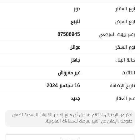
صيانة مجانية لمدة عام ومزايا أخرى عديدة ومتنوعة
نوع العقار
دور
تبدأ مسطحات البناء من 220 متر مربع حتى 463 متر مبع
نوع العرض
للبيع
تبدأ الأسعار من 1 مليون و499 ألف ريال إلى 2 مليون و689 ألف 
رقم بيوت المرجعي
87588945
ريال
لا يوجد سعي - البيع لعملاء الكاش حالياً
نوع السكن
عوائل
تحت التشطيبات، نسبة الإنجاز 95%
حالة البناء
جاهز
التأثيث
غير مفروش
تاريخ الإضافة
16 سبتمبر 2024
عمر العقار
جديد
احذر من الإحتيال، لا تقم بتحويل أي مبلغ إلا عبر القنوات الرسمية لضمان
حقوقك .الإعلان عن الغير يعرضك للمساءلة القانونية.