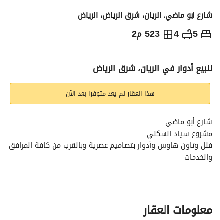
شارع ابو ماضي، الريان، شرق الرياض، الرياض
5
4
523 م2
1,650,000
⃁
التفاصيل
معلومات ترخيص الإعلان
حاسبة التمويل
للبيع أدوار في الريان، شرق الرياض
هذا العقار لم يعد متوفرا بعد الآن
شارع أبو ماضي
مشروع سياد السكني
فلل وتاون هاوس وأدوار بتصاميم عصرية وبالقرب من كافة المرافق 
والخدمات
5 غرف نوم - 4 دورات مياه - صالتين
وجود ضمانات - موقفين خاصين لكل فيلا وتاون هاوس ودور - 
مصعد - تكييف بالكامل مخفي وإسبليت
معلومات العقار