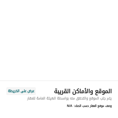
رقم المسؤول
-
الموقع
المنطقة
منطقة الرياض
المدينة
الرياض
الحي
الريان
اسم الشارع
ابو ماضي
الرمز البريدي
14212
الموقع والأماكن القريبة
عرض على الخريطة
رقم المبنى
8102
يتم جلب الموقع والتحقق منه بواسطة الهيئة العامة للعقار
وصف موقع العقار حسب الصك:
N/A
الرقم الاضافي
4396