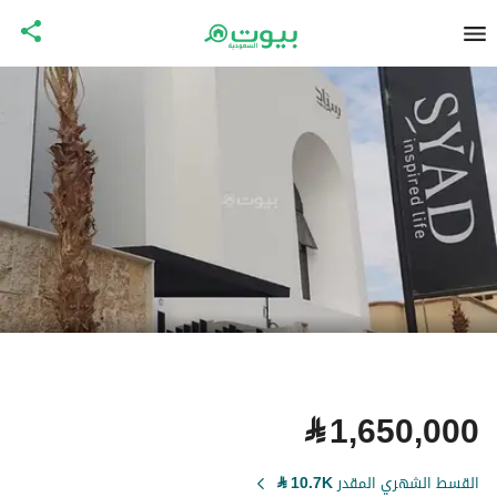
⃁
1,650,000
القسط الشهري المقدر
10.7K
⃁