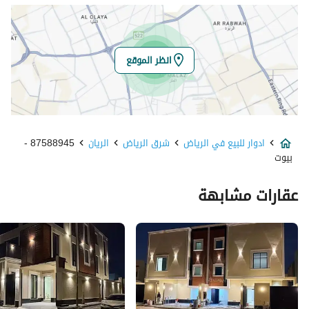
خط العرض
24.71342920855219
خط الطول
46.78534739295726
انظر الموقع
تفاصيل العقار
نوع الإعلان
للبيع
ادوار للبيع في الرياض
شرق الرياض
الريان
87588945 -
استخدام العقار
سكني
بيوت
نوع العقار
ادوار
عقارات مشابهة
السعر
1650000
المساحة
523.125
عدد الغرف
5