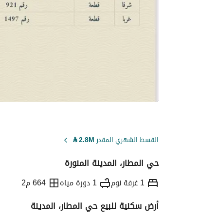
القسط الشهري المقدر
2.8M
⃁
حي المطار، المدينة المنورة
1 غرفة نوم
1 دورة مياه
664 م2
أرض سكنية للبيع حي المطار، المدينة
التفاصيل
معلومات ترخيص الإعلان
حاسبة ا