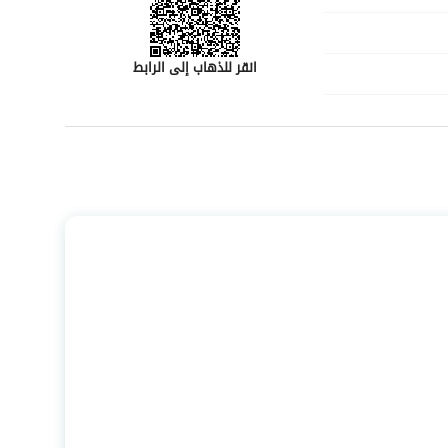
انقر للذهاب إلى الرابط
رقم المسؤول
-
رقم المبنى
-
الرقم الاضافي
-
خط العرض
24.55265302091694
خط الطول
39.67890219469512