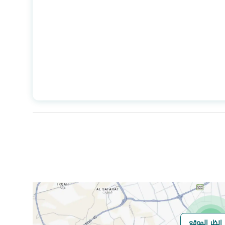
السعر
431827500
المساحة
664.35
عدد الغرف
-
انظر الموقع
هل يوجد اي التزام
لا