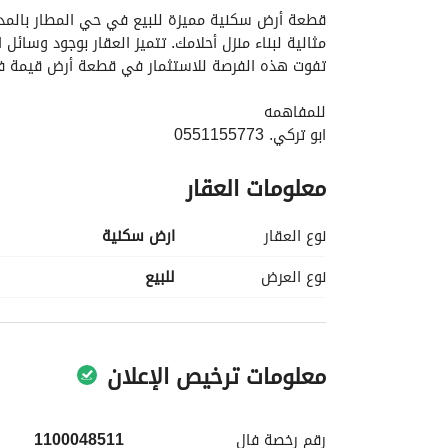
تفوت هذه الفرصة للاستثمار في قطعة أرض قيمة ف
للمفاهمه
ابو تركي. 0551155773
معلومات العقار
ابو نواف 0555747230
نوع العقار
ارض سكنية
نوع العرض
للبيع
معلومات ترخيص الإعلان
رقم رخصة
فال
1100048511