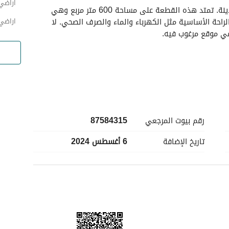
اراضي
قطعة أرض سكنية مميزة للبيع في حي المطار بالمدينة. تمتد هذه القطعة على مساحة 600 متر مربع وهي 
مثالية لبناء منزل أحلامك. تتميز العقار بوجود وسائل الراحة الأساسية مثل الكهرباء والماء والصرف الصحي. لا 
اراضي
ي موقع مرغوب فيه. 
رقم بيوت المرجعي
87584315
تاريخ الإضافة
6 أغسطس 2024