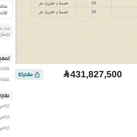
مكتب 
للخدم
احذر من
لضمان 
تصفح 
عقارات
⃁
431,827,500
مشاركة
عقارات
عقارا
اراضي
اراضي
اراضي
لتمويل
الموقع والأماكن القريبة