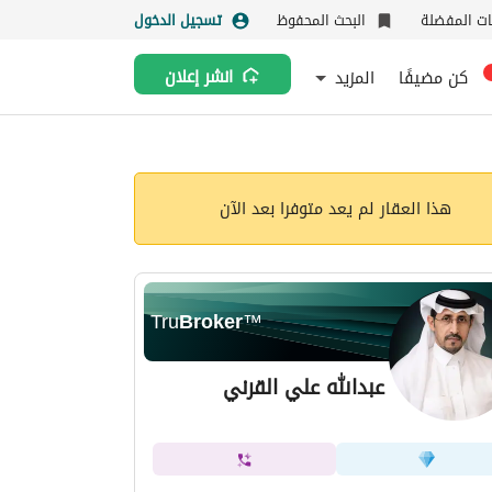
نات المفضلة
البحث المحفوظ
تسجيل الدخول
كن مضيفًا
المزيد
انشر إعلان
هذا العقار لم يعد متوفرا بعد الآن
Tru
Broker
™
عبدالله علي القرني