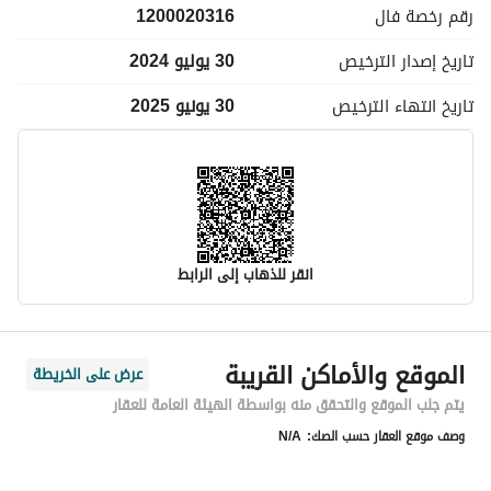
رقم رخصة
فال
1200020316
تاريخ إصدار
الترخيص
30 يوليو 2024
تاريخ انتهاء
الترخيص
30 يونيو 2025
انقر للذهاب إلى الرابط
معلومات مسؤول الإعلان
الموقع والأماكن القريبة
عرض على الخريطة
اسم المسؤول
-
يتم جلب الموقع والتحقق منه بواسطة الهيئة العامة للعقار
وصف موقع العقار حسب الصك:
N/A
رقم المسؤول
-