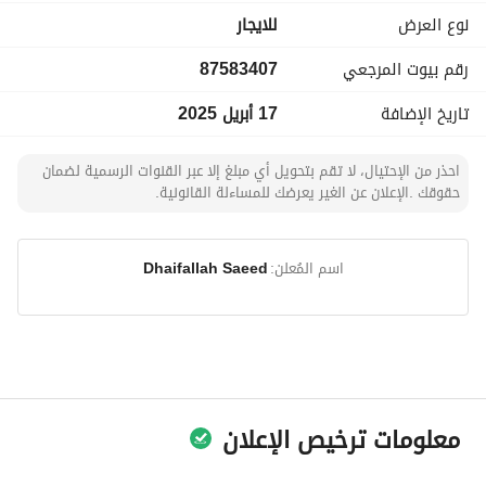
- وسائل الراحة: الكهرباء
نوع العرض
للايجار
رقم بيوت المرجعي
87583407
اتصل بنا الآن للاستفسار حول ايجار هذه الأرض التجارية وابدأ رحلتك 
التجارية في جدة اليوم.
تاريخ الإضافة
17 أبريل 2025
احذر من الإحتيال، لا تقم بتحويل أي مبلغ إلا عبر القنوات الرسمية لضمان
حقوقك .الإعلان عن الغير يعرضك للمساءلة القانونية.
اسم المُعلن:
Dhaifallah Saeed
معلومات ترخيص الإعلان