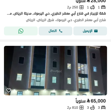
⃁
28,000
سنوياً
1
1
250 م2
شقة للإيجار في شارع أبي معشر الطبري, حي اليرموك, مدينة الرياض, منطقة الرياض
شارع أبي معشر الطبري، حي اليرموك، شرق الرياض، الرياض
اتصال
الإيميل
⃁
65,000
سنوياً
3
3
810 م2