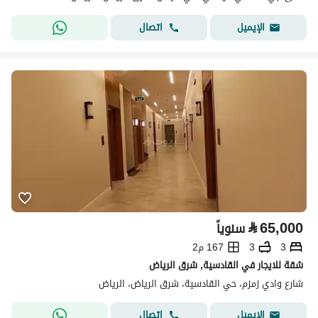
اتصال
الإيميل
⃁
65,000
سنوياً
3
3
167 م2
شقة للايجار في القادسية, شرق الرياض
شارع وادي زمزم، حي القادسية، شرق الرياض، الرياض
اتصال
الإيميل