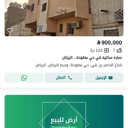
⃁
900,000
7
122 م2
عماره سكنيه في حي منفوحه ، الرياض
شارع الاخضر بن علي، حي منفوحة، وسط الرياض، الرياض
اتصال
الإيميل