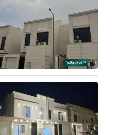
Tru
Broker
™