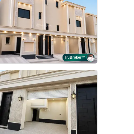
Tru
Broker
™