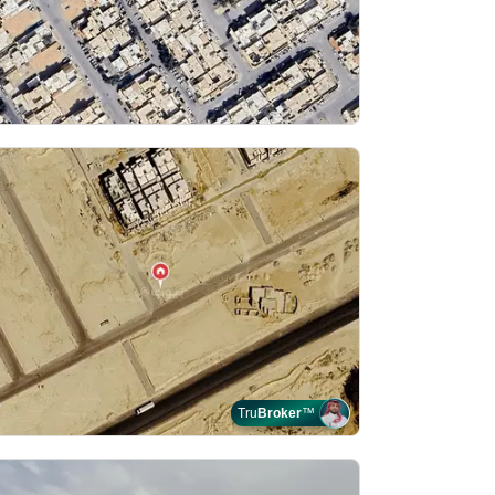
Tru
Broker
™