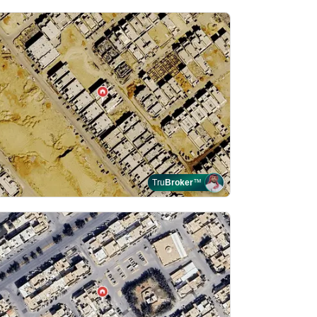
Tru
Broker
™