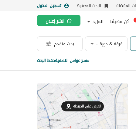
نات المفضلة
البحث المحفوظ
تسجيل الدخول
كن مضيفًا
المزيد
انشر إعلان
غرفة & دورة مياه
بحث متقدم
مسح عوامل التصفية
حفظ البحث
العرض على الخريطة