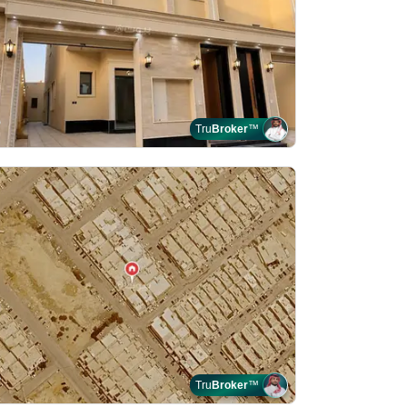
Tru
Broker
™
Tru
Broker
™