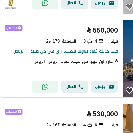
الإيميل
اتصال
⃁
550,000
فیلا
4
3
179 م2
المساحة
:
فيلا حديثة مُعاد بناؤها بتصميم راقٍ في حي طيبة – الرياض
شارع ابن جبير، حي طيبة، جنوب الرياض، الرياض
الإيميل
اتصال
⃁
530,000
فیلا
6
4
167 م2
المساحة
: