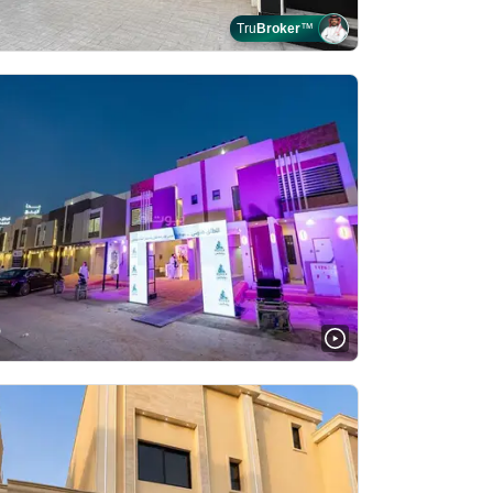
Tru
Broker
™