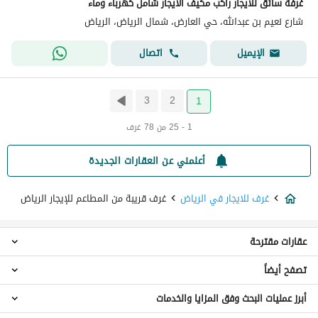
غرفة سائق للايجار راكب مكيف الايجار شامل كهرباء وماء
شارع نعيم بن عبدالله، حي العارض، شمال الرياض، الرياض
اتصال
الإيميل
3
2
1
1 - 25 من 78 غرف
أعلمني عن العقارات الجديدة
غرف للايجار في الرياض
غرف قريبة من المطاعم للإيجار الرياض
عقارات مقترحة
تصفح أيضاً
شقق للايجار في الرياض
فلل للايجار في الرياض
أبرز عمليات البحث وفق المزايا والخدمات
غرف للايجار مفروشة في الرياض
ادوار للايجار في الرياض
غرف للايجار اليومي في الرياض