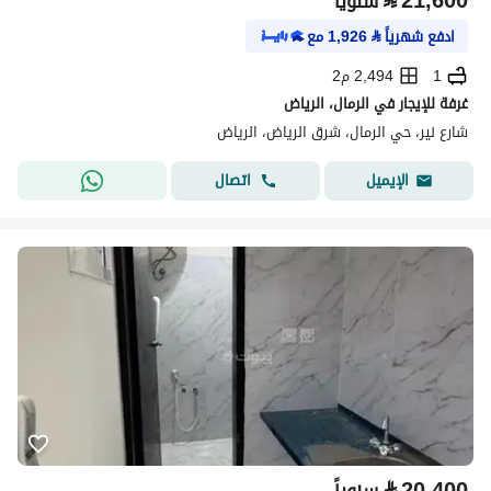
⃁
21,600
سنوياً
ادفع شهرياً
⃁
1,926
مع
1
2,494 م2
غرفة للإيجار في الرمال، الرياض
شارع نير، حي الرمال، شرق الرياض، الرياض
اتصال
الإيميل
⃁
20,400