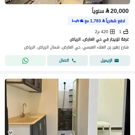
⃁
20,000
سنوياً
ادفع شهرياً
⃁
1,783
مع
1
420 م2
غرفة للإيجار في حي العارض، الرياض
شارع زهير بن العلاء العبسي، حي العارض، شمال الرياض، الرياض
اتصال
الإيميل