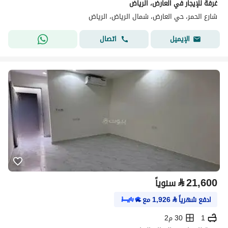
غرفة للإيجار في العارض، الرياض
شارع الحمر، حي العارض، شمال الرياض، الرياض
اتصال
الإيميل
⃁
21,600
سنوياً
ادفع شهرياً
⃁
1,926
مع
1
30 م2