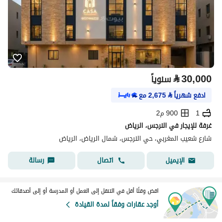
⃁
30,000
سنوياً
ادفع شهرياً
⃁
2,675
مع
1
900 م2
غرفة للإيجار في النرجس، الرياض
شارع شعيب المغربي، حي النرجس، شمال الرياض، الرياض
اتصال
رسالة
الإيميل
اقض وقتًا أقل في التنقل إلى العمل أو المدرسة أو إلى أصدقائك
أوجد عقارات وفقاً لمدة القيادة