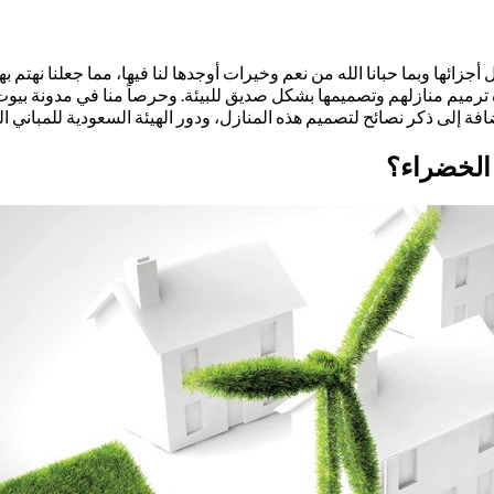
جزائها وبما حبانا الله من نعم وخيرات أوجدها لنا فيها، مما جعلنا نهتم ب
ة ترميم منازلهم وتصميمها بشكل صديق للبيئة. وحرصاً منا في مدونة بيو
فة إلى ذكر نصائح لتصميم هذه المنازل، ودور الهيئة السعودية للمباني ا
 الخضراء
؟