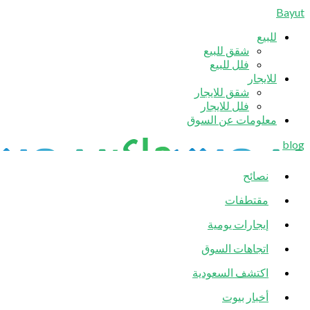
Bayut
للبيع
شقق للبيع
فلل للبيع
للايجار
شقق للايجار
فلل للايجار
معلومات عن السوق
blog
نصائح
مقتطفات
إيجارات يومية
اتجاهات السوق
اكتشف السعودية
أخبار بيوت