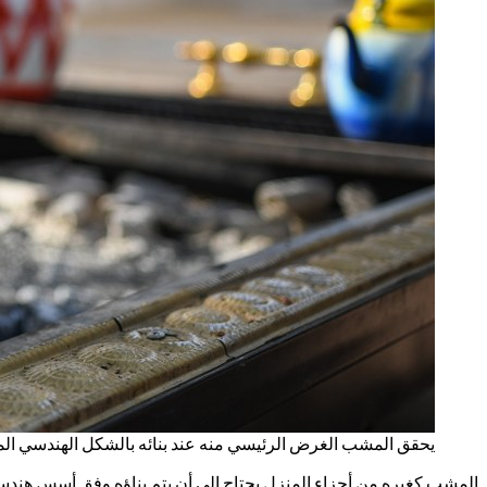
يحقق المشب الغرض الرئيسي منه عند بنائه بالشكل الهندسي ال
المشب كغيره من أجزاء المنزل يحتاج إلى أن يتم بناؤه وفق أسس هندسية ل