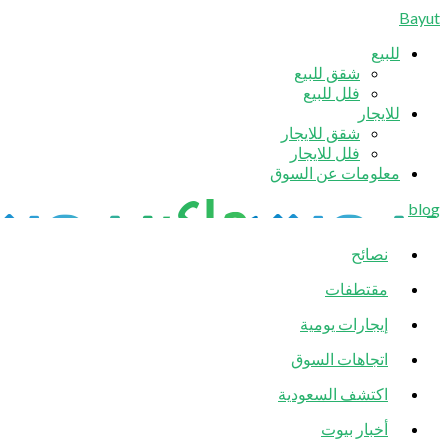
Bayut
للبيع
شقق للبيع
فلل للبيع
للايجار
شقق للايجار
فلل للايجار
معلومات عن السوق
blog
نصائح
مقتطفات
إيجارات يومية
اتجاهات السوق
اكتشف السعودية
أخبار بيوت